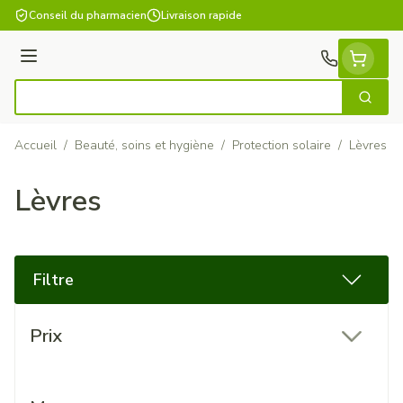
Aller au contenu
Conseil du pharmacien
Livraison rapide
Menu
Cherch
Rechercher
Accueil
/
Beauté, soins et hygiène
/
Protection solaire
/
Lèvres
Lèvres
Filtre
Passer à la liste des produits
Prix
filter