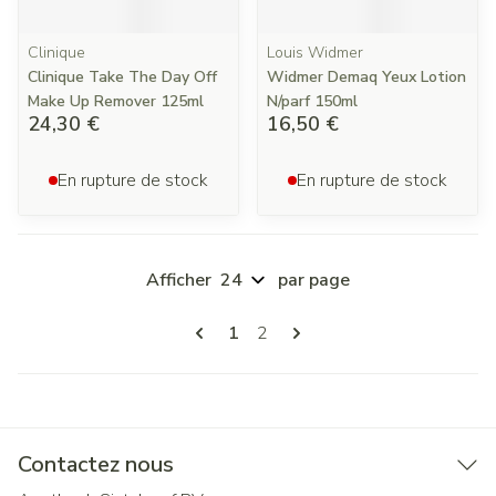
Clinique
Louis Widmer
Clinique Take The Day Off
Widmer Demaq Yeux Lotion
Make Up Remover 125ml
N/parf 150ml
24,30 €
16,50 €
En rupture de stock
En rupture de stock
Afficher
par page
Pages
Vous lisez actuellement la page
Page
1
2
Contactez nous