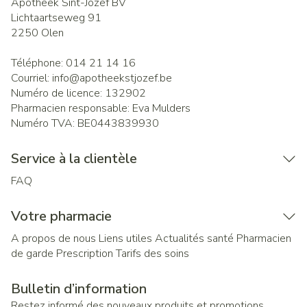
Apotheek Sint-Jozef BV
Lichtaartseweg 91
2250
Olen
Téléphone:
014 21 14 16
Courriel:
info@
apotheekstjozef.be
Numéro de licence:
132902
Pharmacien responsable:
Eva Mulders
Numéro TVA:
BE0443839930
Service à la clientèle
FAQ
Votre pharmacie
A propos de nous
Liens utiles
Actualités santé
Pharmacien
de garde
Prescription
Tarifs des soins
Bulletin d’information
Restez informé des nouveaux produits et promotions