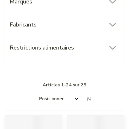
Marques
filter
Fabricants
filter
Restrictions alimentaires
filter
Articles
1
-
24
sur
28
Trier par: