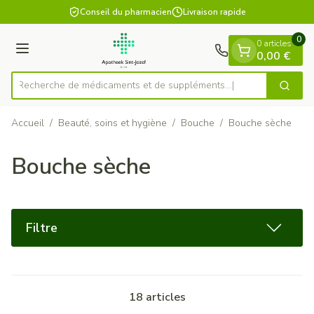
Diapositive 1 de 1
Aller au contenu
Conseil du pharmacien
Livraison rapide
0
0 articles
Menu
0,00 €
Recherche de médicaments et de suppléments...
Cherch
Rechercher
Accueil
/
Beauté, soins et hygiène
/
Bouche
/
Bouche sèche
Bouche sèche
Filtre
18
articles