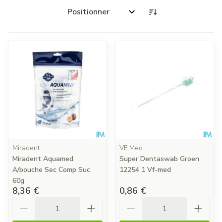
Trier par:
Miradent
VF Med
Miradent Aquamed
Super Dentaswab Groen
A/bouche Sec Comp Suc
12254 1 Vf-med
60g
8,36 €
0,86 €
Quantité
Quantité