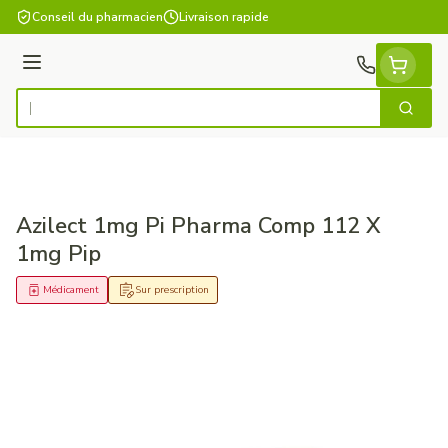
Aller au contenu
Conseil du pharmacien
Livraison rapide
Menu
Cherch
Rechercher
Azilect 1mg Pi Pharma Comp 112 X
1mg Pip
Médicament
Sur prescription