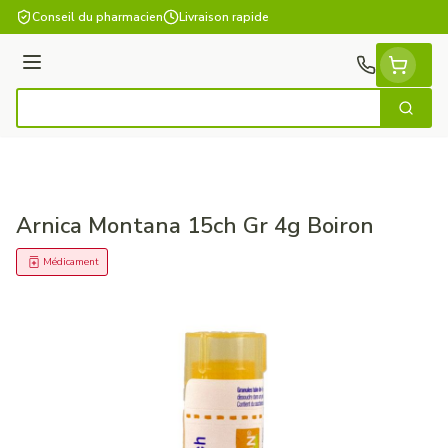
Aller au contenu
Conseil du pharmacien
Livraison rapide
Menu
Cherch
Rechercher
Arnica Montana 15ch Gr 4g Boiron
Médicament