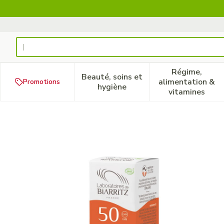
Aller au contenu
Rechercher
Régime,
Beauté, soins et
alimentation &
Promotions
Afficher le sous-menu pour la
Afficher 
hygiène
vitamines
Alga Maris Creme Solaire V