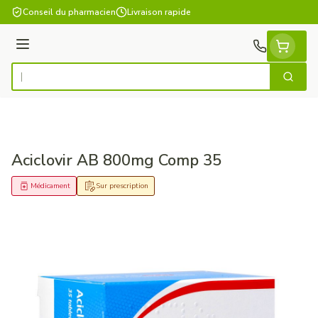
Aller au contenu
Conseil du pharmacien
Livraison rapide
Menu
Cherch
Rechercher
Aciclovir AB 800mg Comp 35
Médicament
Sur prescription