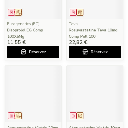
Médicament
Sur prescription
Médicament
Sur prescription
Eurogenerics (EG)
Teva
Bisoprolol EG Comp
Rosuvastatine Teva 10mg
100X5Mg
Comp Pell 100
11,55 €
22,82 €
Réservez
Réservez
Médicament
Sur prescription
Médicament
Sur prescription
Atorvastatine Viatris 20mg
Atorvastatine Viatris 10mg