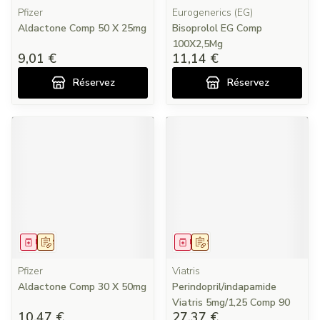
Pfizer
Eurogenerics (EG)
Aldactone Comp 50 X 25mg
Bisoprolol EG Comp
100X2,5Mg
9,01 €
11,14 €
Réservez
Réservez
Médicament
Sur prescription
Médicament
Sur prescription
Pfizer
Viatris
Aldactone Comp 30 X 50mg
Perindopril/indapamide
Viatris 5mg/1,25 Comp 90
10,47 €
27,37 €