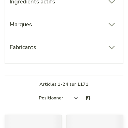
Ingrédients actifs
filter
Marques
filter
Fabricants
filter
Articles
1
-
24
sur
1171
Trier par: