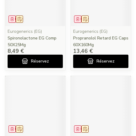
Médicament
Sur prescription
Médicament
Sur prescription
Eurogenerics (EG)
Eurogenerics (EG)
Spironolactone EG Comp
Propranolol Retard EG Caps
50X25Mg
60X160Mg
8,49 €
13,46 €
Réservez
Réservez
Médicament
Sur prescription
Médicament
Sur prescription