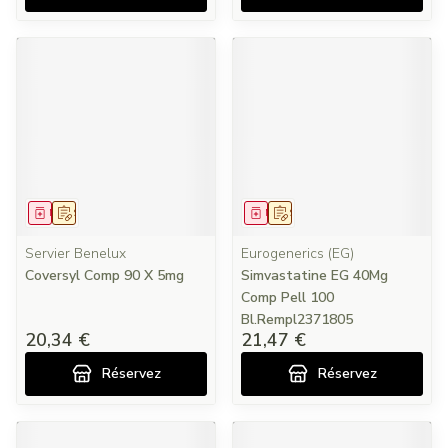
Médicament
Sur prescription
Médicament
Sur prescription
Servier Benelux
Eurogenerics (EG)
Coversyl Comp 90 X 5mg
Simvastatine EG 40Mg
Comp Pell 100
Bl.Rempl2371805
20,34 €
21,47 €
Réservez
Réservez