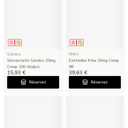
Médicament
Sur prescription
Médicament
Sur prescription
Sandoz
KRKA
Simvastatin Sandoz 20mg
Ezetimibe Krka 10mg Comp
Comp 100 Alu/pvc
98
15,93 €
39,63 €
Réservez
Réservez