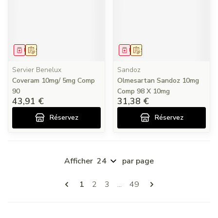
Médicament
Sur prescription
Médicament
Sur prescription
Servier Benelux
Sandoz
Coveram 10mg/ 5mg Comp
Olmesartan Sandoz 10mg
90
Comp 98 X 10mg
43,91 €
31,38 €
Réservez
Réservez
Afficher
par page
Pages
Vous lisez actuellement la page
Page
Page
Page
1
2
3
...
49