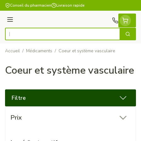
Aller au contenu
Conseil du pharmacien
Livraison rapide
Menu
Cherch
Rechercher
Accueil
/
Médicaments
/
Coeur et système vasculaire
Coeur et système vasculaire
Filtre
Passer à la liste des produits
Prix
filter