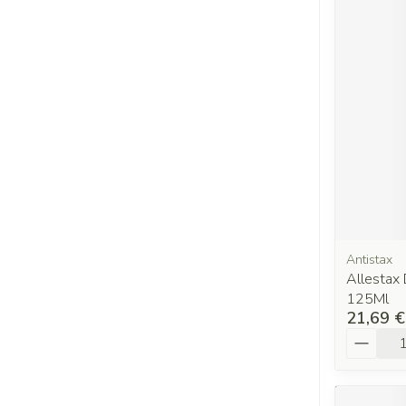
Antistax
Allestax
125Ml
21,69 €
Quantit