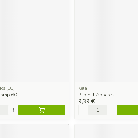
ics (EG)
Kela
Comp 60
Pilomat Appareil
9,39 €
é
Quantité