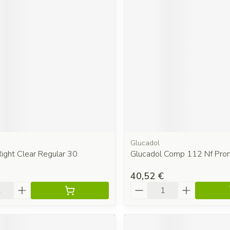
Glucadol
ight Clear Regular 30
Glucadol Comp 112 Nf Pro
40,52 €
é
Quantité