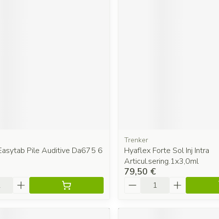
Trenker
Easytab Pile Auditive Da675 6
Hyaflex Forte Sol Inj Intra
Articul.sering.1x3,0ml
79,50 €
é
Quantité