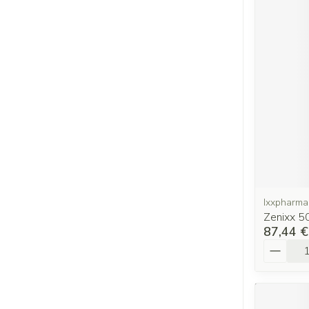
Ixxpharma
Zenixx 5
87,44 €
Quantit