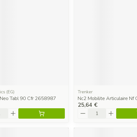
ics (EG)
Trenker
 Neo Tabl 90 Cfr 2658987
Nc2 Mobilite Articulaire Nf
25,64 €
é
Quantité