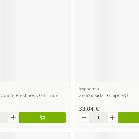
Ixxpharma
 Double Freshness Gel Tube
Zenixx Kidz D Caps 90
33,04 €
é
Quantité