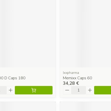
Ixxpharma
00 D Caps 180
Memixx Caps 60
34,28 €
é
Quantité