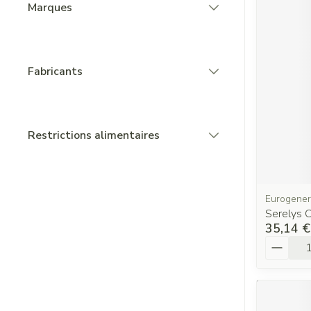
Marques
filter
Fabricants
filter
Restrictions alimentaires
filter
Eurogener
Serelys 
35,14 €
Quantit