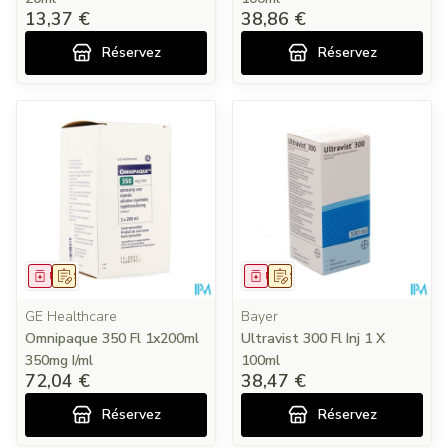
13,37 €
38,86 €
Réservez
Réservez
Médicament
Sur prescription
Médicament
Sur prescription
GE Healthcare
Bayer
Omnipaque 350 Fl 1x200ml
Ultravist 300 Fl Inj 1 X
350mg I/ml
100ml
72,04 €
38,47 €
Réservez
Réservez