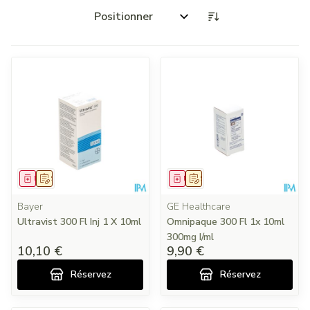
Trier par:
Médicament
Sur prescription
Médicament
Sur prescription
Bayer
GE Healthcare
Ultravist 300 Fl Inj 1 X 10ml
Omnipaque 300 Fl 1x 10ml
300mg I/ml
10,10 €
9,90 €
Réservez
Réservez