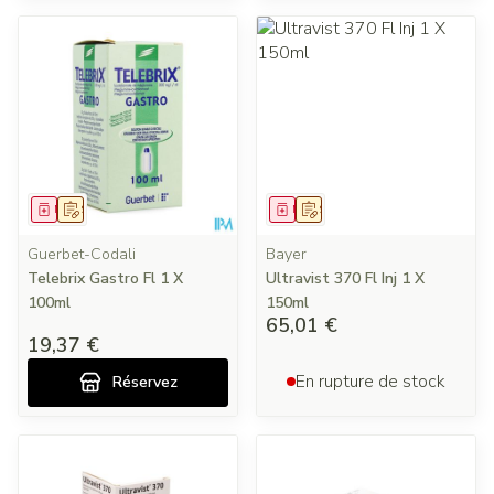
Médicament
Sur prescription
Médicament
Sur prescription
Guerbet-Codali
Bayer
Telebrix Gastro Fl 1 X
Ultravist 370 Fl Inj 1 X
100ml
150ml
65,01 €
19,37 €
En rupture de stock
Réservez