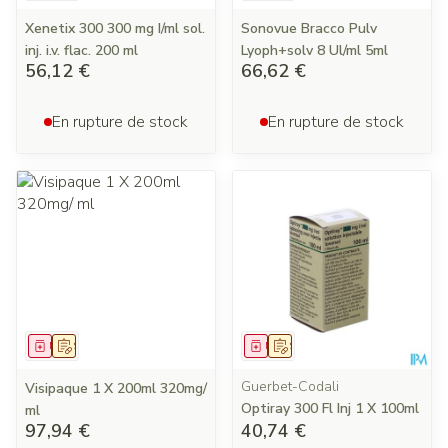
Xenetix 300 300 mg I/ml sol.
Sonovue Bracco Pulv
inj. i.v. flac. 200 ml
Lyoph+solv 8 Ul/ml 5ml
56,12 €
66,62 €
En rupture de stock
En rupture de stock
Médicament
Sur prescription
Médicament
Sur prescription
Guerbet-Codali
Visipaque 1 X 200ml 320mg/
Optiray 300 Fl Inj 1 X 100ml
ml
97,94 €
40,74 €