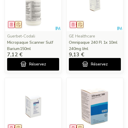
Médicament
Sur prescription
Médicament
Sur prescription
Guerbet-Codali
GE Healthcare
Micropaque Scanner Sulf
Omnipaque 240 Fl 1x 10ml
Barium150ml
240mg I/ml
7,12 €
9,13 €
Réservez
Réservez