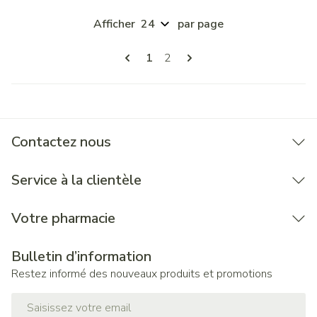
Afficher
par page
Pages
Vous lisez actuellement la page
Page
1
2
Contactez nous
Service à la clientèle
Votre pharmacie
Bulletin d’information
Restez informé des nouveaux produits et promotions
Adresse mail