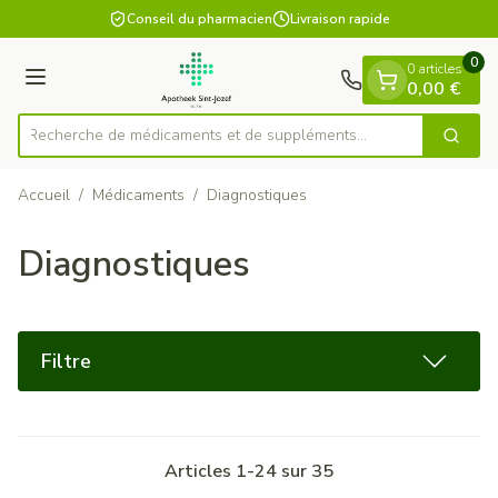
Diapositive 1 de 1
Aller au contenu
Conseil du pharmacien
Livraison rapide
0
0 articles
Menu
0,00 €
Recherche de médicaments et de supplément
Cherch
Rechercher
Accueil
/
Médicaments
/
Diagnostiques
Diagnostiques
Filtre
Articles
1
-
24
sur
35