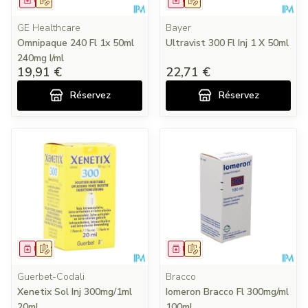
Médicament
Sur prescription
Médicament
Sur prescription
GE Healthcare
Bayer
Omnipaque 240 Fl 1x 50ml
Ultravist 300 Fl Inj 1 X 50ml
240mg I/ml
19,91 €
22,71 €
Réservez
Réservez
Médicament
Sur prescription
Médicament
Sur prescription
Guerbet-Codali
Bracco
Xenetix Sol Inj 300mg/1ml
Iomeron Bracco Fl 300mg/ml
20ml
100ml