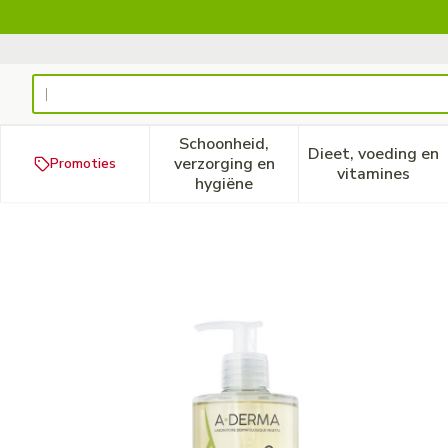
Ga naar de inhoud
Product, merk, categorie...
Schoonheid,
Dieet, voeding en
verzorging en
Promoties
Toon submenu voor Schoonheid
Toon subm
vitamines
hygiëne
Aderma Douchegel Overvet