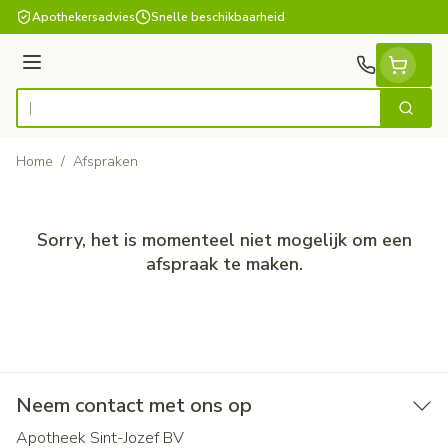
Ga naar de inhoud
Apothekersadvies
Snelle beschikbaarheid
Menu
Zoek
Product, merk, categorie...
Home
/
Afspraken
Sorry, het is momenteel niet mogelijk om een
afspraak te maken.
Neem contact met ons op
Apotheek Sint-Jozef BV