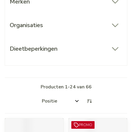
Merken
filter
Organisaties
filter
Dieetbeperkingen
filter
Producten
1
-
24
van
66
Sorteer op:
PROMO