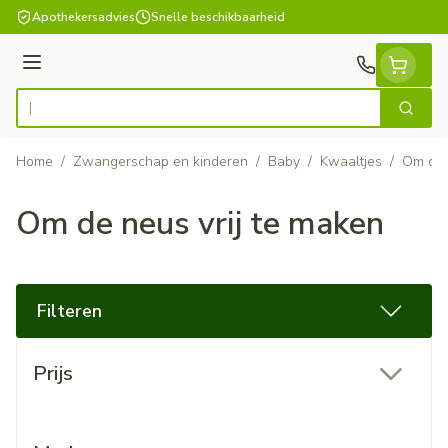
Ga naar de inhoud
Apothekersadvies
Snelle beschikbaarheid
Menu
Zoek
Product, merk, categorie...
Home
/
Zwangerschap en kinderen
/
Baby
/
Kwaaltjes
/
Om de 
Om de neus vrij te maken
Filteren
Doorgaan naar productlijst
Prijs
filter