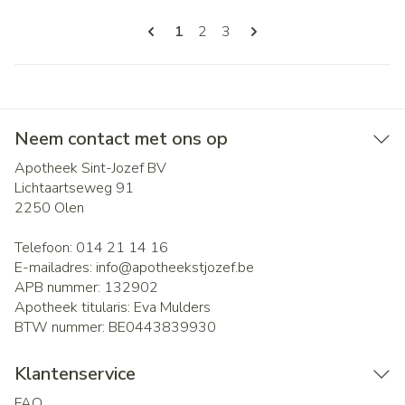
Pagina's
U lees momenteel pagina
Pagina
Pagina
1
2
3
Neem contact met ons op
Apotheek Sint-Jozef BV
Lichtaartseweg 91
2250
Olen
Telefoon:
014 21 14 16
E-mailadres:
info@
apotheekstjozef.be
APB nummer:
132902
Apotheek titularis:
Eva Mulders
BTW nummer:
BE0443839930
Klantenservice
FAQ