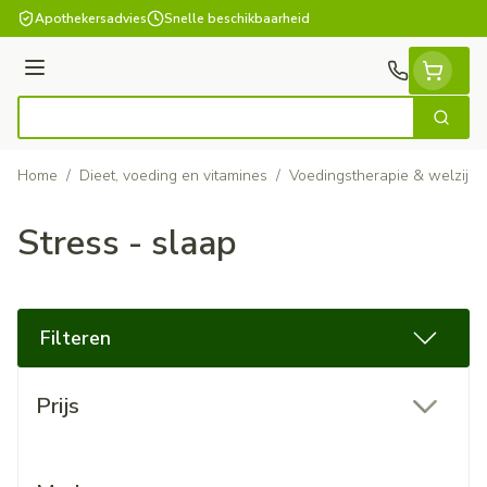
Ga naar de inhoud
Apothekersadvies
Snelle beschikbaarheid
Menu
Zoek
Product, merk, categorie...
Home
/
Dieet, voeding en vitamines
/
Voedingstherapie & welzijn
Stress - slaap
Filteren
Doorgaan naar productlijst
Prijs
filter