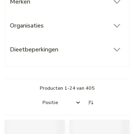
Merken
filter
Organisaties
filter
Dieetbeperkingen
filter
Producten
1
-
24
van
405
Sorteer op: