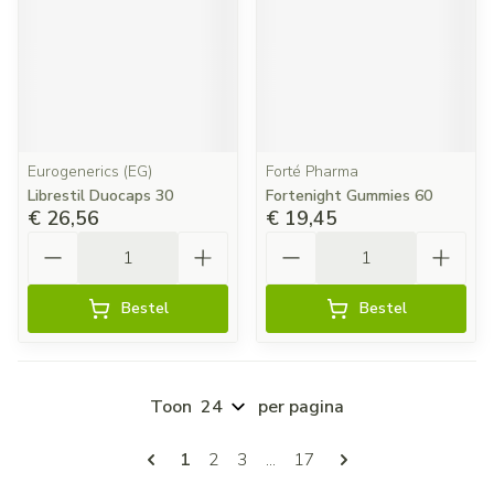
Eurogenerics (EG)
Forté Pharma
Librestil Duocaps 30
Fortenight Gummies 60
€ 26,56
€ 19,45
Aantal
Aantal
Bestel
Bestel
Toon
per pagina
Pagina's
U lees momenteel pagina
Pagina
Pagina
Pagina
1
2
3
...
17