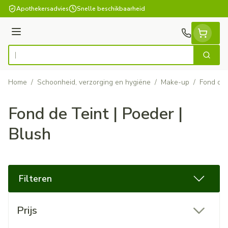
Ga naar de inhoud
Apothekersadvies
Snelle beschikbaarheid
Menu
Zoek
Product, merk, categorie...
Home
/
Schoonheid, verzorging en hygiëne
/
Make-up
/
Fond de 
Fond de Teint | Poeder |
Blush
Filteren
Doorgaan naar productlijst
Prijs
filter