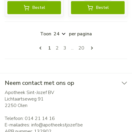
Bestel
Bestel
Toon
per pagina
Pagina's
U lees momenteel pagina
Pagina
Pagina
Pagina
1
2
3
...
20
Neem contact met ons op
Apotheek Sint-Jozef BV
Lichtaartseweg 91
2250
Olen
Telefoon:
014 21 14 16
E-mailadres:
info@
apotheekstjozef.be
APB nummer:
132902