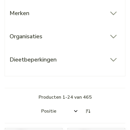
Merken
filter
Organisaties
filter
Dieetbeperkingen
filter
Producten
1
-
24
van
465
Sorteer op: