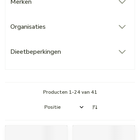
Merken
filter
Organisaties
filter
Dieetbeperkingen
filter
Producten
1
-
24
van
41
Sorteer op: