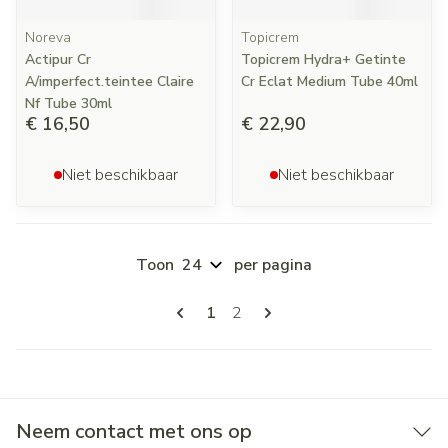
Noreva
Topicrem
Actipur Cr
Topicrem Hydra+ Getinte
A/imperfect.teintee Claire
Cr Eclat Medium Tube 40ml
Nf Tube 30ml
€ 16,50
€ 22,90
Niet beschikbaar
Niet beschikbaar
Toon
per pagina
Pagina's
U lees momenteel pagina
Pagina
1
2
Neem contact met ons op