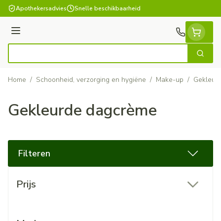
Ga naar de inhoud
Apothekersadvies
Snelle beschikbaarheid
Menu
Zoek
Product, merk, categorie...
Home
/
Schoonheid, verzorging en hygiëne
/
Make-up
/
Gekleur
Gekleurde dagcrème
Filteren
Doorgaan naar productlijst
Prijs
filter