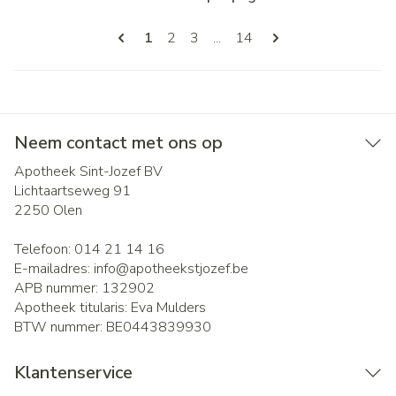
Pagina's
U lees momenteel pagina
Pagina
Pagina
Pagina
1
2
3
...
14
Neem contact met ons op
Apotheek Sint-Jozef BV
Lichtaartseweg 91
2250
Olen
Telefoon:
014 21 14 16
E-mailadres:
info@
apotheekstjozef.be
APB nummer:
132902
Apotheek titularis:
Eva Mulders
BTW nummer:
BE0443839930
Klantenservice