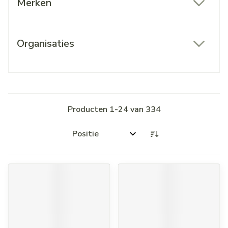
Merken
filter
Organisaties
filter
Producten
1
-
24
van
334
Sorteer op: