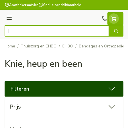
Ga naar de inhoud
Apothekersadvies
Snelle beschikbaarheid
Menu
Zoek
Product, merk, categorie...
Home
/
Thuiszorg en EHBO
/
EHBO
/
Bandages en Orthopedie -
Knie, heup en been
Filteren
Doorgaan naar productlijst
Prijs
filter