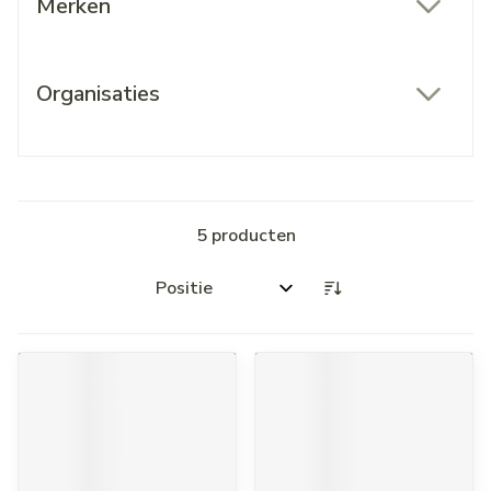
Merken
filter
Organisaties
filter
5
producten
Sorteer op: