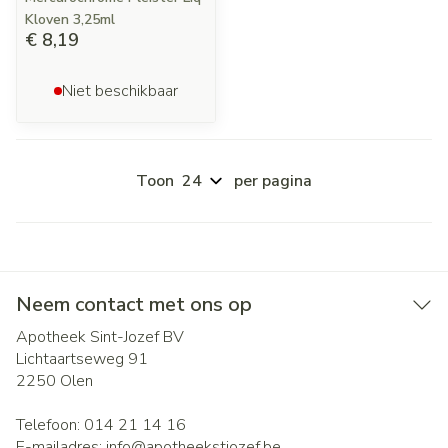
Kloven 3,25ml
€ 8,19
Niet beschikbaar
Toon
per pagina
Neem contact met ons op
Apotheek Sint-Jozef BV
Lichtaartseweg 91
2250
Olen
Telefoon:
014 21 14 16
E-mailadres:
info@
apotheekstjozef.be