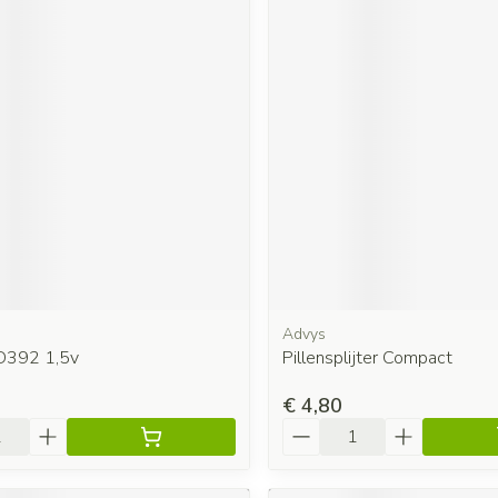
Advys
 D392 1,5v
Pillensplijter Compact
€ 4,80
Aantal