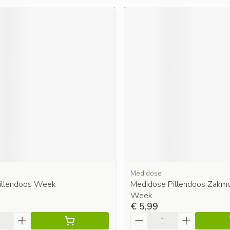
Medidose
illendoos Week
Medidose Pillendoos Zakm
Week
€ 5,99
Aantal