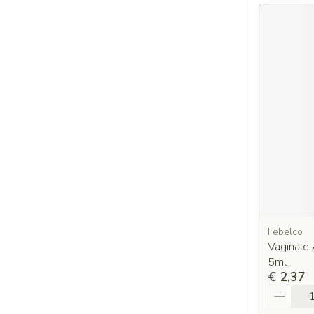
Febelco
Vaginale 
5ml
€ 2,37
Aantal