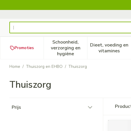
Ga naar de inhoud
Product, merk, categorie...
Schoonheid,
Dieet, voeding en
verzorging en
Promoties
Toon submenu voor Schoonheid
Toon subm
vitamines
hygiëne
Home
/
Thuiszorg en EHBO
/
Thuiszorg
Thuiszorg
Doorgaan naar productlijst
Produc
Prijs
filter