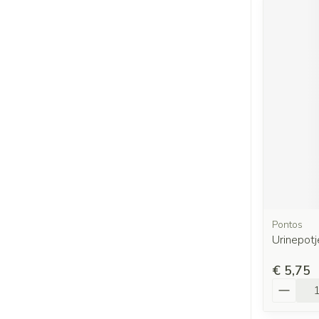
Pontos
Urinepot
€ 5,75
Aantal