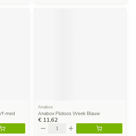
Anabox
 Vf-med
Anabox Pildoos Week Blauw
€ 11,62
Aantal