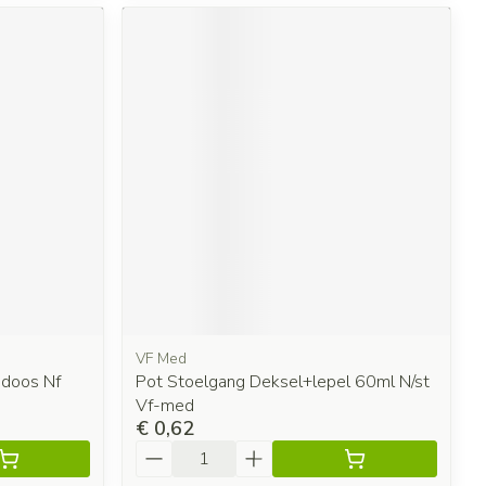
VF Med
ndoos Nf
Pot Stoelgang Deksel+lepel 60ml N/st
Vf-med
€ 0,62
Aantal