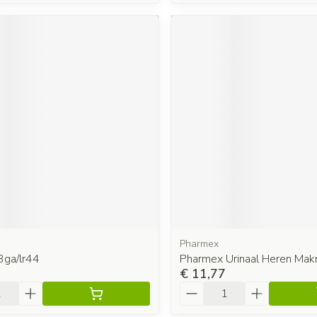
Pharmex
3ga/lr44
Pharmex Urinaal Heren Mak
€ 11,77
Aantal