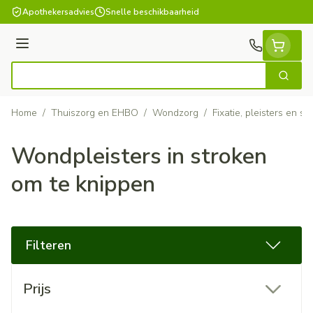
Ga naar de inhoud
Apothekersadvies
Snelle beschikbaarheid
Menu
Zoek
Product, merk, categorie...
Home
/
Thuiszorg en EHBO
/
Wondzorg
/
Fixatie, pleisters en sp
Wondpleisters in stroken
om te knippen
Filteren
Doorgaan naar productlijst
Prijs
filter