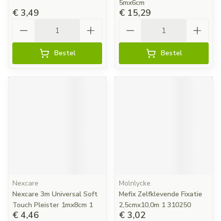
5mx6cm
€ 3,49
€ 15,29
Aantal
Aantal
Bestel
Bestel
Nexcare
Molnlycke
Nexcare 3m Universal Soft
Mefix Zelfklevende Fixatie
Touch Pleister 1mx8cm 1
2,5cmx10,0m 1 310250
€ 4,46
€ 3,02