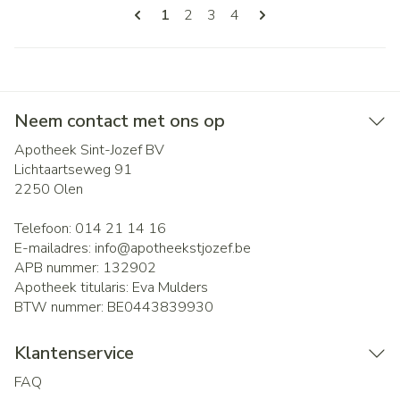
Pagina's
U lees momenteel pagina
Pagina
Pagina
Pagina
1
2
3
4
Neem contact met ons op
Apotheek Sint-Jozef BV
Lichtaartseweg 91
2250
Olen
Telefoon:
014 21 14 16
E-mailadres:
info@
apotheekstjozef.be
APB nummer:
132902
Apotheek titularis:
Eva Mulders
BTW nummer:
BE0443839930
Klantenservice
FAQ