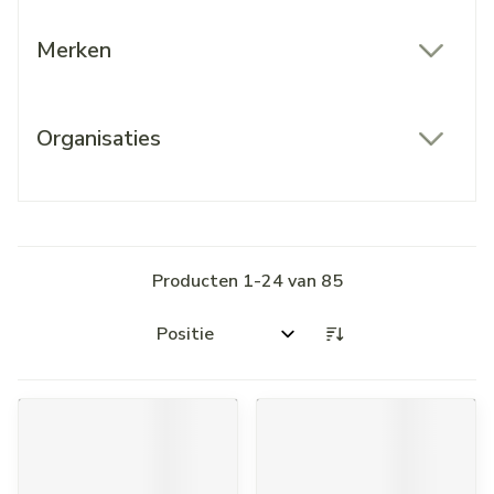
Merken
filter
Organisaties
filter
Producten
1
-
24
van
85
Sorteer op: