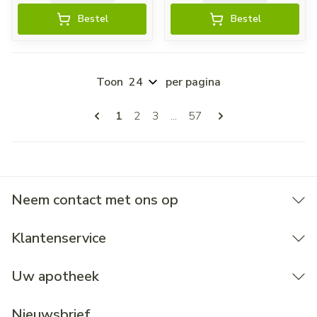
Bestel
Bestel
Toon
per pagina
Pagina's
U lees momenteel pagina
Pagina
Pagina
Pagina
1
2
3
...
57
Neem contact met ons op
Klantenservice
Uw apotheek
Nieuwsbrief