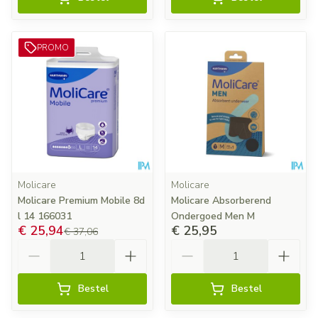
PROMO
Molicare
Molicare
Molicare Premium Mobile 8d
Molicare Absorberend
l 14 166031
Ondergoed Men M
€ 25,94
€ 25,95
€ 37,06
Aantal
Aantal
Bestel
Bestel