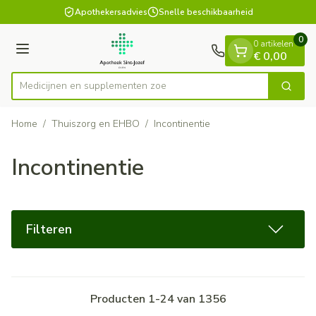
Dia 1 van 1
Ga naar de inhoud
Apothekersadvies
Snelle beschikbaarheid
0
0 artikelen
Menu
€ 0,00
Medicijnen
Zoek
Product, merk, categorie...
Home
/
Thuiszorg en EHBO
/
Incontinentie
Incontinentie
Filteren
Producten
1
-
24
van
1356