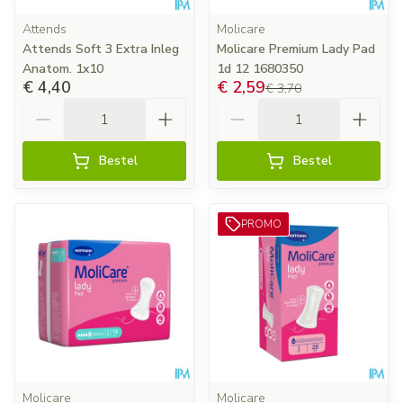
Attends
Molicare
Attends Soft 3 Extra Inleg
Molicare Premium Lady Pad
Anatom. 1x10
1d 12 1680350
€ 4,40
€ 2,59
€ 3,70
Aantal
Aantal
Bestel
Bestel
PROMO
Molicare
Molicare