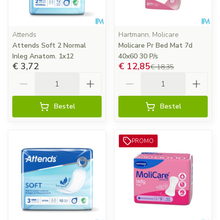
Attends
Hartmann, Molicare
Attends Soft 2 Normal
Molicare Pr Bed Mat 7d
Inleg Anatom. 1x12
40x60 30 P/s
€ 3,72
€ 12,85
€ 18,35
Aantal
Aantal
Bestel
Bestel
PROMO