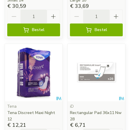
Small 24
Large 10
€ 30,59
€ 33,69
Aantal
Aantal
Bestel
Bestel
Tena
iD
Tena Discreet Maxi Night
Rectangular Pad 36x11 Nw
12
28
€ 12,21
€ 6,71