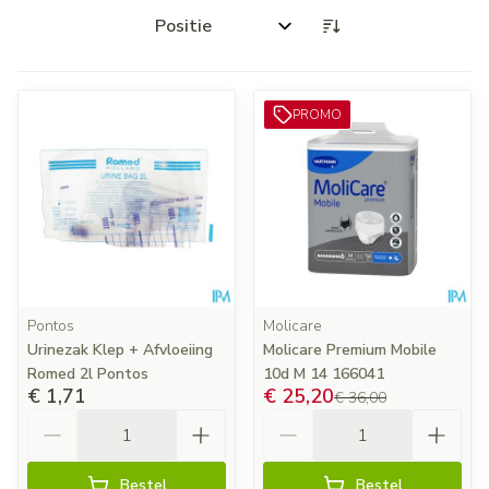
Sorteer op:
PROMO
Pontos
Molicare
Urinezak Klep + Afvloeiing
Molicare Premium Mobile
Romed 2l Pontos
10d M 14 166041
€ 1,71
€ 25,20
€ 36,00
Aantal
Aantal
Bestel
Bestel