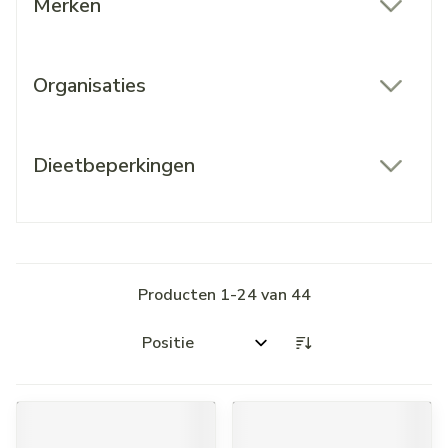
Merken
filter
Organisaties
filter
Dieetbeperkingen
filter
Producten
1
-
24
van
44
Sorteer op: