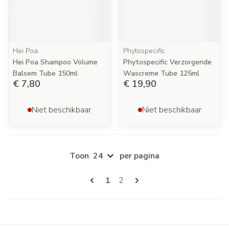
Hei Poa
Phytospecific
Hei Poa Shampoo Volume
Phytospecific Verzorgende
Balsem Tube 150ml
Wascreme Tube 125ml
€ 7,80
€ 19,90
Niet beschikbaar
Niet beschikbaar
Toon
per pagina
Pagina's
U lees momenteel pagina
Pagina
1
2