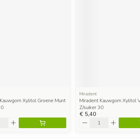
Miradent
 Kauwgom Xylitol Groene Munt
Miradent Kauwgom Xylitol 
30
Z/suiker 30
€ 5,40
Aantal