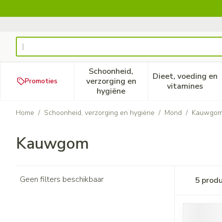
Ga naar de inhoud
Product, merk, categorie...
Schoonheid,
Dieet, voeding en
verzorging en
Promoties
Toon submenu voor Schoonheid
Toon subm
vitamines
hygiëne
Home
/
Schoonheid, verzorging en hygiëne
/
Mond
/
Kauwgo
Kauwgom
Geen filters beschikbaar
5
produ