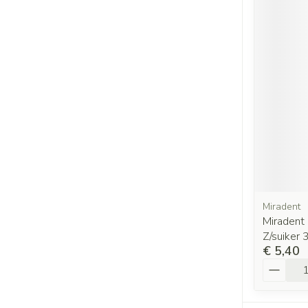
Miradent
Miradent
Z/suiker 
€ 5,40
Aantal