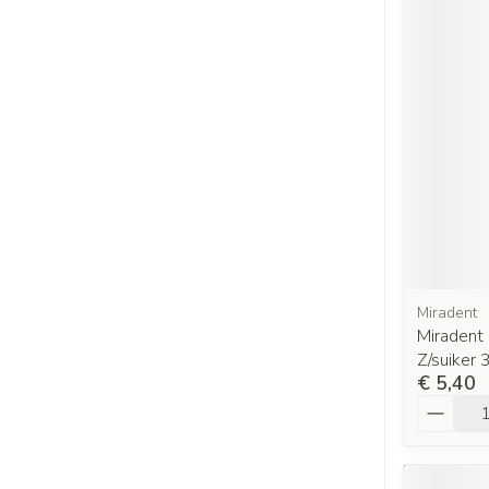
Miradent
Miradent
Z/suiker 
€ 5,40
Aantal