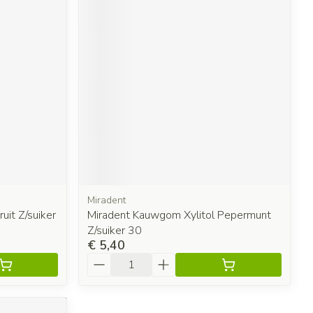
Miradent
uit Z/suiker
Miradent Kauwgom Xylitol Pepermunt
Z/suiker 30
€ 5,40
Aantal