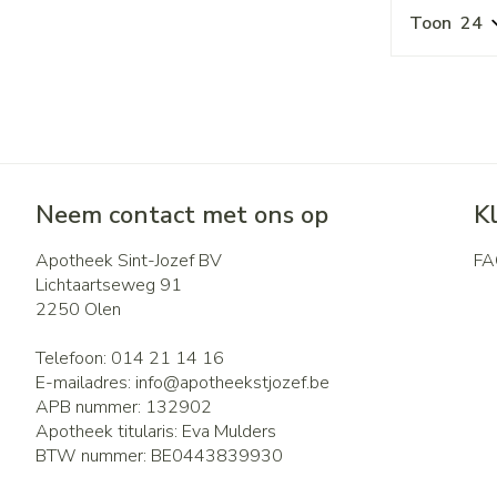
Toon
Neem contact met ons op
K
Apotheek Sint-Jozef BV
FA
Lichtaartseweg 91
2250
Olen
Telefoon:
014 21 14 16
E-mailadres:
info@
apotheekstjozef.be
APB nummer:
132902
Apotheek titularis:
Eva Mulders
BTW nummer:
BE0443839930