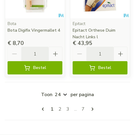
Bota
Epitact
Bota Digifix Vingermallet 4
Epitact Orthese Duim
Nacht Links l
€ 8,70
€ 43,95
Aantal
Aantal
Bestel
Bestel
Toon
per pagina
Pagina's
U lees momenteel pagina
Pagina
Pagina
Pagina
1
2
3
...
7