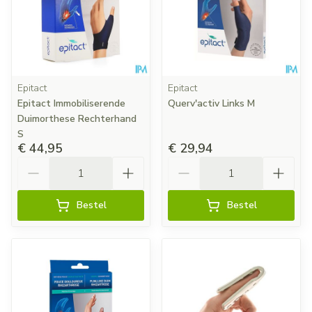
Epitact
Epitact
Epitact Immobiliserende
Querv'activ Links M
Duimorthese Rechterhand
S
€ 44,95
€ 29,94
Aantal
Aantal
Bestel
Bestel