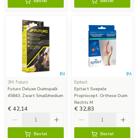
Bestel
Bestel
3M, Futuro
Epitact
Futuro Deluxe Duimspalk
Epitact Soepele
45843, Zwart Small/medium
Propriocept. Orthese Duim
Rechts M
€ 42,14
€ 32,83
Aantal
Aantal
Bestel
Bestel