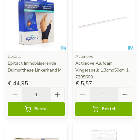
Epitact
Actimove
Epitact Immobiliserende
Actimove Alufoam
Duimorthese Linkerhand M
Vingerspalk 1,3cmx50cm 1
7295600
€ 44,95
€ 5,57
Aantal
Aantal
Bestel
Bestel