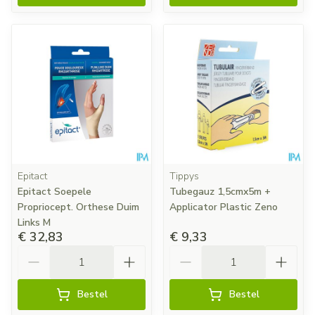
Epitact
Tippys
Epitact Soepele
Tubegauz 1,5cmx5m +
Propriocept. Orthese Duim
Applicator Plastic Zeno
Links M
€ 32,83
€ 9,33
Aantal
Aantal
Bestel
Bestel