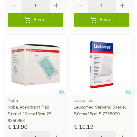
Aantal
Aantal
Bestel
Bestel
Noba
Leukomed
Noba Absorbent Pad
Leukomed Verband Steriel
Steriel 10cmx15cm 25
8,0cmx15cm 5 7238009
9350963
€ 13,90
€ 10,19
Aantal
Aantal