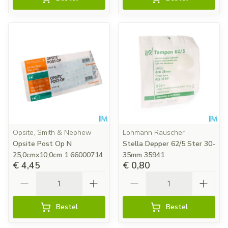
Opsite, Smith & Nephew
Lohmann Rauscher
Opsite Post Op N
Stella Depper 62/5 Ster 30-
25,0cmx10,0cm 1 66000714
35mm 35941
€ 4,45
€ 0,80
Aantal
Aantal
Bestel
Bestel