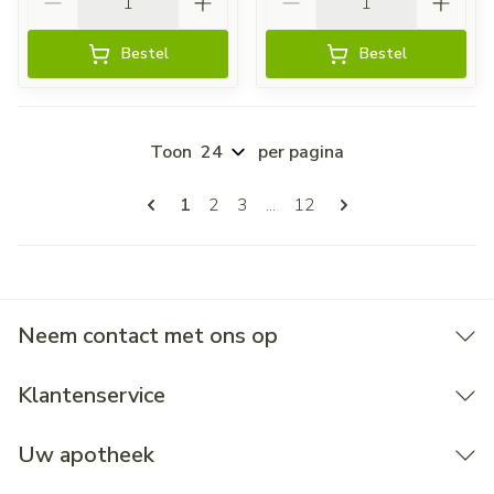
Bestel
Bestel
Toon
per pagina
Pagina's
U lees momenteel pagina
Pagina
Pagina
Pagina
1
2
3
...
12
Neem contact met ons op
Klantenservice
Uw apotheek