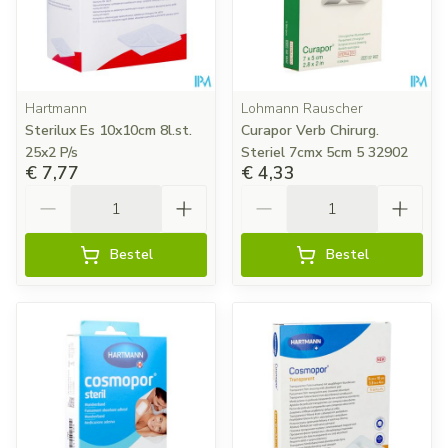
Hartmann
Lohmann Rauscher
Sterilux Es 10x10cm 8l.st.
Curapor Verb Chirurg.
25x2 P/s
Steriel 7cmx 5cm 5 32902
€ 7,77
€ 4,33
Aantal
Aantal
Bestel
Bestel