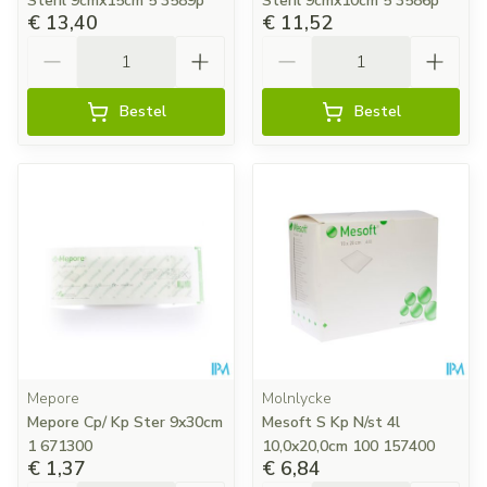
Steril 9cmx15cm 5 3589p
Steril 9cmx10cm 5 3586p
€ 13,40
€ 11,52
Aantal
Aantal
Bestel
Bestel
Mepore
Molnlycke
Mepore Cp/ Kp Ster 9x30cm
Mesoft S Kp N/st 4l
1 671300
10,0x20,0cm 100 157400
€ 1,37
€ 6,84