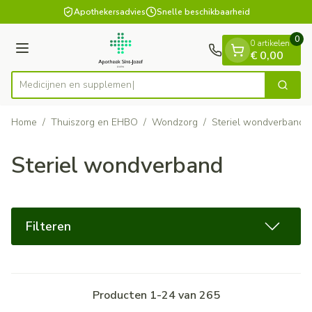
Dia 1 van 1
Ga naar de inhoud
Apothekersadvies
Snelle beschikbaarheid
0
0 artikelen
Menu
€ 0,00
Medi
Zoek
Product, merk, categorie...
Home
/
Thuiszorg en EHBO
/
Wondzorg
/
Steriel wondverband
Steriel wondverband
Filteren
Producten
1
-
24
van
265