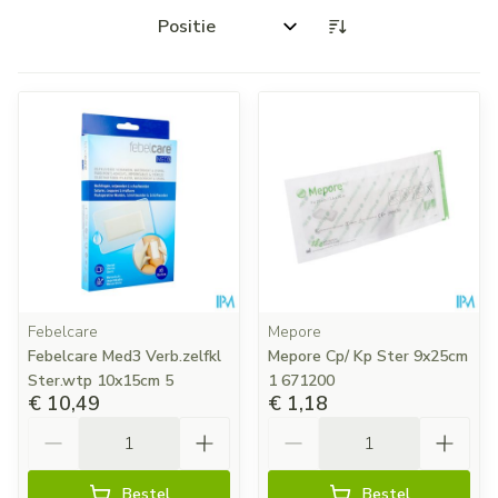
Sorteer op:
Febelcare
Mepore
Febelcare Med3 Verb.zelfkl
Mepore Cp/ Kp Ster 9x25cm
Ster.wtp 10x15cm 5
1 671200
€ 10,49
€ 1,18
Aantal
Aantal
Bestel
Bestel