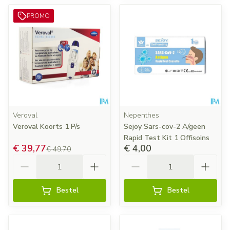
PROMO
Veroval
Nepenthes
Veroval Koorts 1 P/s
Sejoy Sars-cov-2 A/geen
Rapid Test Kit 1 Offisoins
€ 39,77
€ 4,00
€ 49,70
Aantal
Aantal
Bestel
Bestel