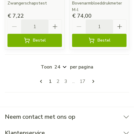
Zwangerschapstest
Bovenarmbloeddrukmeter
M-l
€ 7,22
€ 74,00
Aantal
Aantal
Bestel
Bestel
Toon
per pagina
Pagina's
U lees momenteel pagina
Pagina
Pagina
Pagina
1
2
3
...
17
Neem contact met ons op
Klantenservice