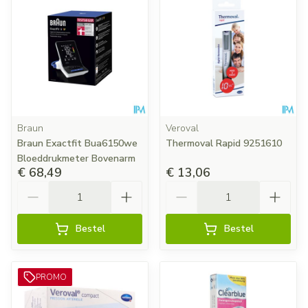
Braun
Veroval
Braun Exactfit Bua6150we
Thermoval Rapid 9251610
Bloeddrukmeter Bovenarm
€ 68,49
€ 13,06
Aantal
Aantal
Bestel
Bestel
PROMO