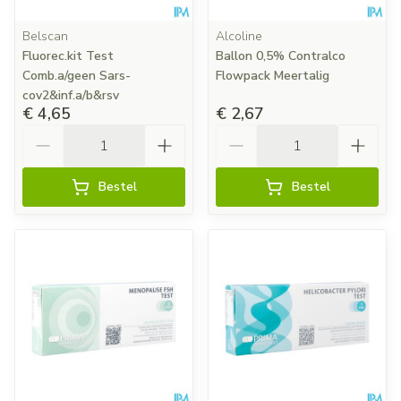
Belscan
Alcoline
Fluorec.kit Test
Ballon 0,5% Contralco
Comb.a/geen Sars-
Flowpack Meertalig
cov2&inf.a/b&rsv
€ 4,65
€ 2,67
Aantal
Aantal
Bestel
Bestel