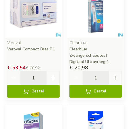
Veroval
Clearblue
Veroval Compact Bras P1
Clearblue
Zwangerschapstest
Digitaal Ultravroeg 1
€ 53,54
€ 20,98
€ 66,92
Aantal
Aantal
Bestel
Bestel