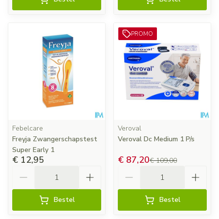
PROMO
Febelcare
Veroval
Freyja Zwangerschapstest
Veroval Dc Medium 1 P/s
Super Early 1
€ 12,95
€ 87,20
€ 109,00
Aantal
Aantal
Bestel
Bestel