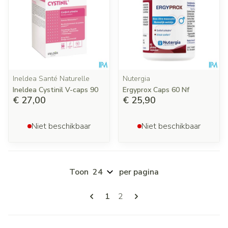
Ineldea Santé Naturelle
Nutergia
Ineldea Cystinil V-caps 90
Ergyprox Caps 60 Nf
€ 27,00
€ 25,90
Niet beschikbaar
Niet beschikbaar
Toon
per pagina
Pagina's
U lees momenteel pagina
Pagina
1
2