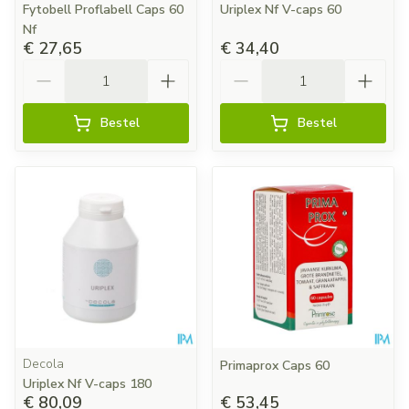
Fytobell Proflabell Caps 60
Uriplex Nf V-caps 60
Nf
€ 27,65
€ 34,40
Aantal
Aantal
Bestel
Bestel
Decola
Primaprox Caps 60
Uriplex Nf V-caps 180
€ 80,09
€ 53,45