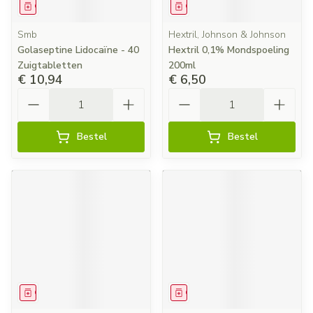
Geneesmiddel
Geneesmiddel
Smb
Hextril, Johnson & Johnson
Golaseptine Lidocaïne - 40
Hextril 0,1% Mondspoeling
Zuigtabletten
200ml
€ 10,94
€ 6,50
Aantal
Aantal
Bestel
Bestel
Geneesmiddel
Geneesmiddel