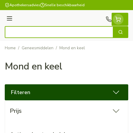
Ga naar de inhoud
Apothekersadvies
Snelle beschikbaarheid
Menu
Zoek
Product, merk, categorie...
Home
/
Geneesmiddelen
/
Mond en keel
Mond en keel
Filteren
Doorgaan naar productlijst
Prijs
filter