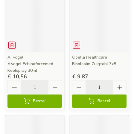
Geneesmiddel
Geneesmiddel
A. Vogel
Opella Healthcare
A.vogel Echinaforcemed
Bisolcalm Zuigtabl 3x8
Keelspray 30ml
€ 10,56
€ 9,87
Aantal
Aantal
Bestel
Bestel