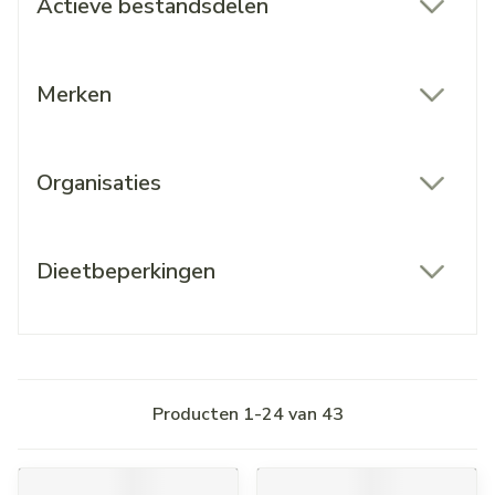
Actieve bestandsdelen
filter
Merken
filter
Organisaties
filter
Dieetbeperkingen
filter
Producten
1
-
24
van
43