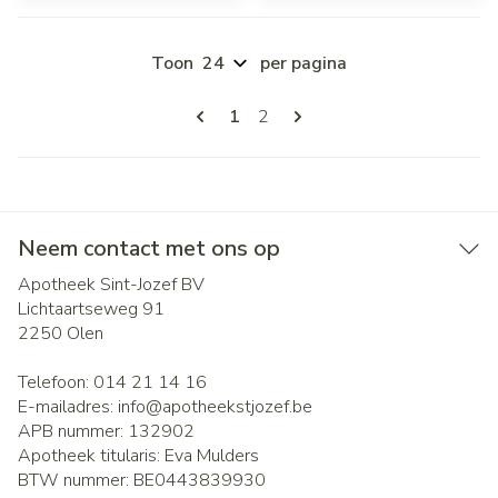
Toon
per pagina
Pagina's
U lees momenteel pagina
Pagina
1
2
Neem contact met ons op
Apotheek Sint-Jozef BV
Lichtaartseweg 91
2250
Olen
Telefoon:
014 21 14 16
E-mailadres:
info@
apotheekstjozef.be
APB nummer:
132902
Apotheek titularis:
Eva Mulders
BTW nummer:
BE0443839930