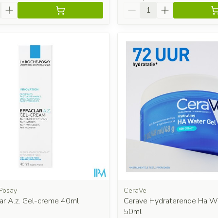
Aantal
Posay
CeraVe
lar A.z. Gel-creme 40ml
Cerave Hydraterende Ha W
50ml