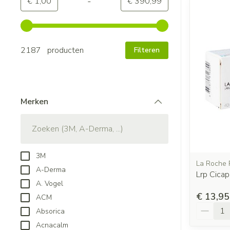
-
Minimumwaarde
Maximale waarde
€ 1,00
€ 390,99
Gebruik de pijltjestoetsen links en rechts om de minimale
2187 producten
Filteren
Merken
filter
3M
La Roche 
A-Derma
Lrp Cica
A. Vogel
€ 13,95
ACM
Aantal
Absorica
Acnacalm