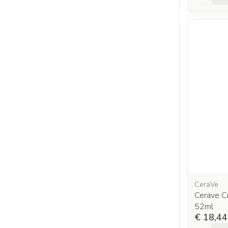
CeraVe
Cerave C
52ml
€ 18,44
Aantal