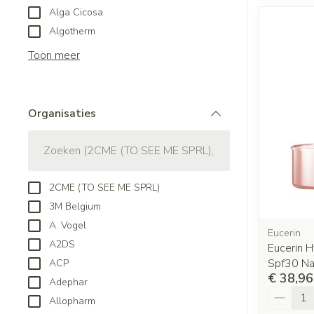
Alga Cicosa
Algotherm
Toon meer
Organisaties
filter
2CME (TO SEE ME SPRL)
3M Belgium
A. Vogel
Eucerin
A2DS
Eucerin H
Spf30 N
ACP
€ 38,96
Adephar
Aantal
Allopharm