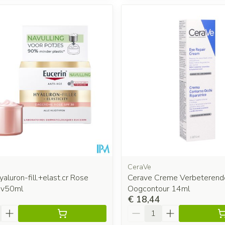
CeraVe
yaluron-fill.+elast.cr Rose
Cerave Creme Verbeterend
av50ml
Oogcontour 14ml
€ 18,44
Aantal