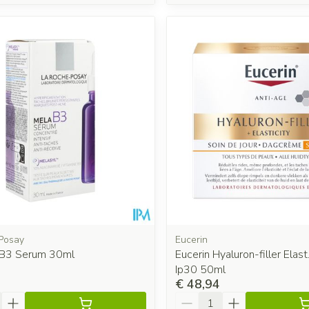
Posay
Eucerin
 B3 Serum 30ml
Eucerin Hyaluron-filler Ela
Ip30 50ml
€ 48,94
Aantal