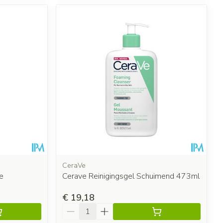
CeraVe
e
Cerave Reinigingsgel Schuimend 473ml
€ 19,18
Aantal