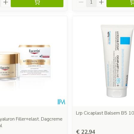
Lrp Cicaplast Balsem B5 1
yaluron Filler+elast. Dagcreme
l
€ 22,94