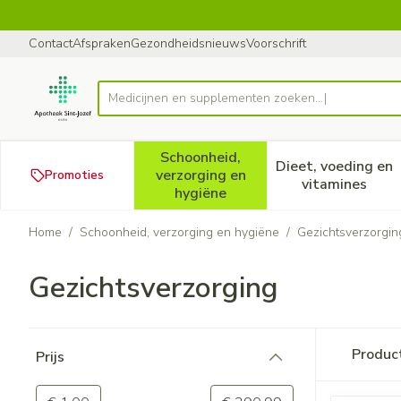
Ga naar de inhoud
Dia 1 van 1
Contact
Afspraken
Gezondheidsnieuws
Voorschrift
Med
Product, merk, categorie...
Schoonheid,
Dieet, voeding en
verzorging en
Promoties
Toon submenu voor Schoonheid
Toon subm
vitamines
hygiëne
Home
/
Schoonheid, verzorging en hygiëne
/
Gezichtsverzorgin
Gezichtsverzorging
Doorgaan naar productlijst
Produc
Prijs
filter