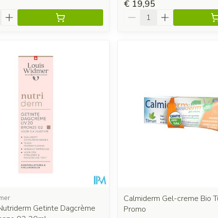
€ 19,95
Aantal
mer
Calmiderm Gel-creme Bio 
utriderm Getinte Dagcrème
Promo