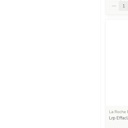
Aantal
La Roche 
Lrp Effac