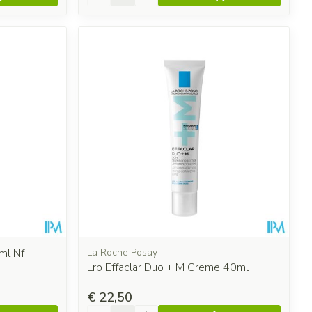
ml Nf
La Roche Posay
Lrp Effaclar Duo + M Creme 40ml
€ 22,50
Aantal