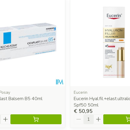
 en maximale prijswaarden aan te passen.
Posay
Eucerin
plast Balsem B5 40ml
Eucerin Hyal.fil.+elast.ultral
Spf50 50ml
€ 50,95
Aantal