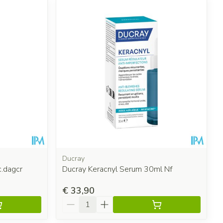
Ducray
ic.dagcr
Ducray Keracnyl Serum 30ml Nf
€ 33,90
Aantal