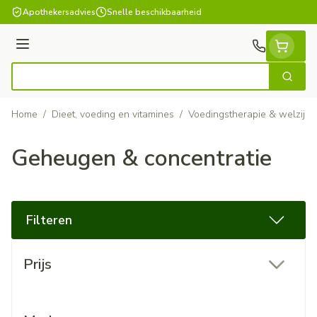
Ga naar de inhoud
Apothekersadvies
Snelle beschikbaarheid
Menu
Zoek
Product, merk, categorie...
Home
/
Dieet, voeding en vitamines
/
Voedingstherapie & welzijn
Geheugen & concentratie
Filteren
Doorgaan naar productlijst
Prijs
filter