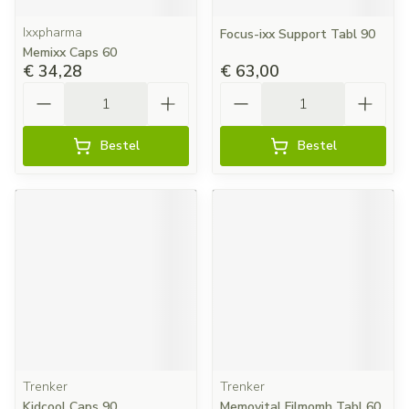
Ixxpharma
Focus-ixx Support Tabl 90
Memixx Caps 60
€ 34,28
€ 63,00
Aantal
Aantal
Bestel
Bestel
Trenker
Trenker
Kidcool Caps 90
Memovital Filmomh Tabl 60