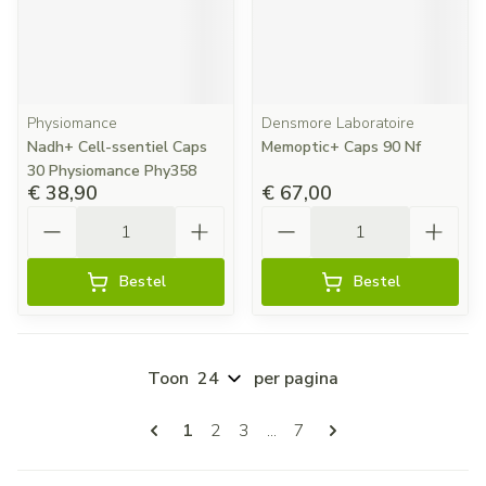
Physiomance
Densmore Laboratoire
Nadh+ Cell-ssentiel Caps
Memoptic+ Caps 90 Nf
30 Physiomance Phy358
€ 38,90
€ 67,00
Aantal
Aantal
Bestel
Bestel
Toon
per pagina
Pagina's
U lees momenteel pagina
Pagina
Pagina
Pagina
1
2
3
...
7