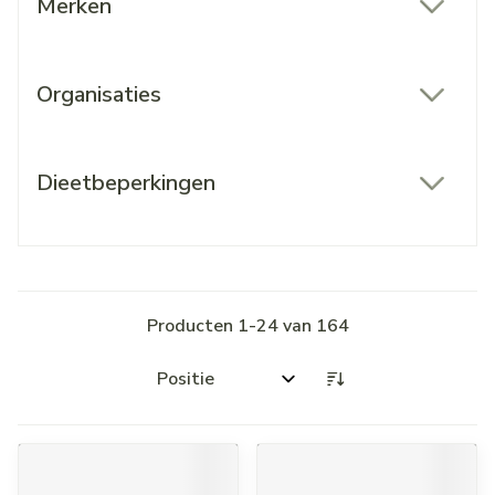
Merken
filter
Organisaties
filter
Dieetbeperkingen
filter
Producten
1
-
24
van
164
Sorteer op: