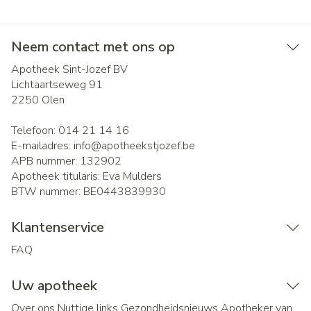
Neem contact met ons op
Apotheek Sint-Jozef BV
Lichtaartseweg 91
2250
Olen
Telefoon:
014 21 14 16
E-mailadres:
info@
apotheekstjozef.be
APB nummer:
132902
Apotheek titularis:
Eva Mulders
BTW nummer:
BE0443839930
Klantenservice
FAQ
Uw apotheek
Over ons
Nuttige links
Gezondheidsnieuws
Apotheker van