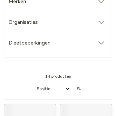
Merken
filter
Organisaties
filter
Dieetbeperkingen
filter
14
producten
Sorteer op: