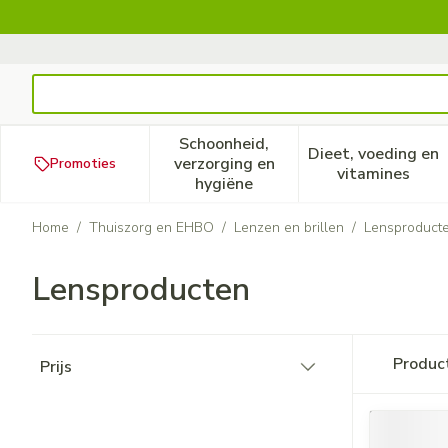
Ga naar de inhoud
Product, merk, categorie...
Schoonheid,
Dieet, voeding en
verzorging en
Promoties
Toon submenu voor Schoonheid
Toon subm
vitamines
hygiëne
Home
/
Thuiszorg en EHBO
/
Lenzen en brillen
/
Lensproduct
Lensproducten
Doorgaan naar productlijst
Produc
Prijs
filter