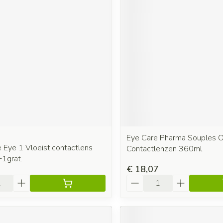
Eye Care Pharma Souples O
 Eye 1 Vloeist.contactlens
Contactlenzen 360ml
1grat.
€ 18,07
Aantal