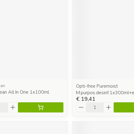
ean
Opti-free Puremoist
ean All In One 1x100ml
M.purpos.desinf.1x300ml+e
€ 19,41
Aantal