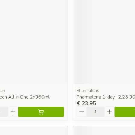
ean
Pharmalens
ean All In One 2x360ml
Pharmalens 1-day -2,25 3
€ 23,95
Aantal