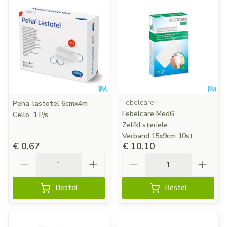
Febelcare
Peha-lastotel 6cmx4m
Febelcare Med6
Cello. 1 P/s
Zelfkl.steriele
Verband.15x9cm 10st
€ 0,67
€ 10,10
Aantal
Aantal
Bestel
Bestel