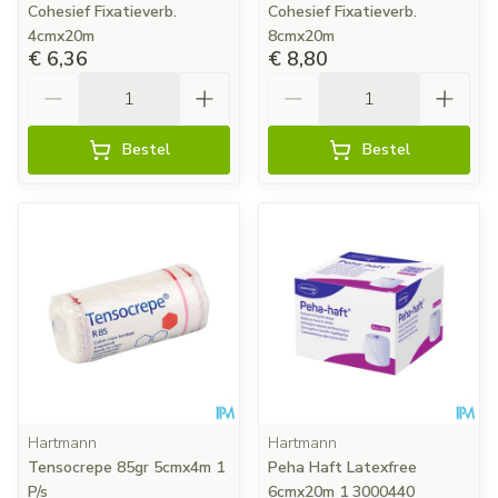
Cohesief Fixatieverb.
Cohesief Fixatieverb.
4cmx20m
8cmx20m
€ 6,36
€ 8,80
Aantal
Aantal
Bestel
Bestel
Hartmann
Hartmann
Tensocrepe 85gr 5cmx4m 1
Peha Haft Latexfree
P/s
6cmx20m 1 3000440