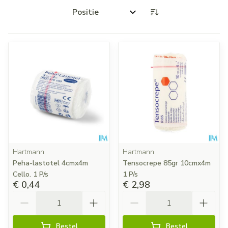
Sorteer op:
Hartmann
Hartmann
Peha-lastotel 4cmx4m
Tensocrepe 85gr 10cmx4m
Cello. 1 P/s
1 P/s
€ 0,44
€ 2,98
Aantal
Aantal
Bestel
Bestel