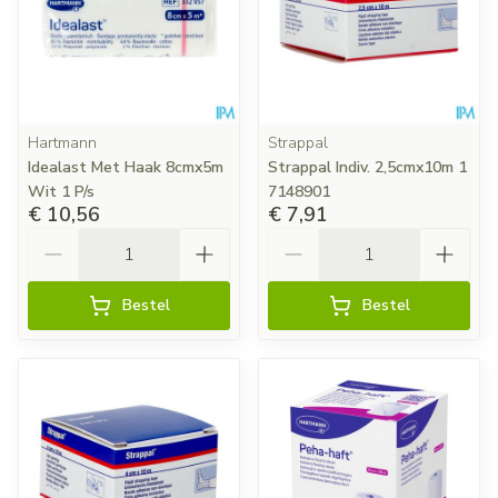
Hartmann
Strappal
Idealast Met Haak 8cmx5m
Strappal Indiv. 2,5cmx10m 1
Wit 1 P/s
7148901
€ 10,56
€ 7,91
Aantal
Aantal
Bestel
Bestel