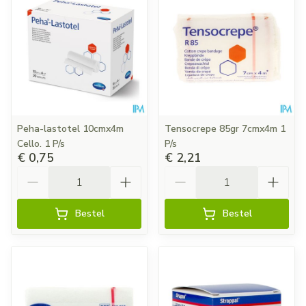
Peha-lastotel 10cmx4m
Tensocrepe 85gr 7cmx4m 1
Cello. 1 P/s
P/s
€ 0,75
€ 2,21
Aantal
Aantal
Bestel
Bestel