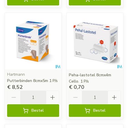
Hartmann
Peha-lastotel 8cmx4m
Putterbinden 8cmx5m 1 P/s
Cello. 1 P/s
€ 8,52
€ 0,70
Aantal
Aantal
Bestel
Bestel