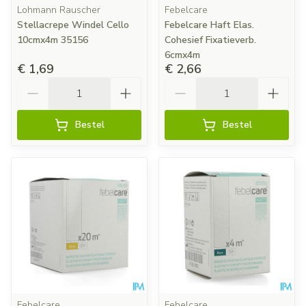
Lohmann Rauscher
Febelcare
Stellacrepe Windel Cello
Febelcare Haft Elas.
10cmx4m 35156
Cohesief Fixatieverb.
6cmx4m
€ 1,69
€ 2,66
Aantal
Aantal
Bestel
Bestel
Febelcare
Febelcare