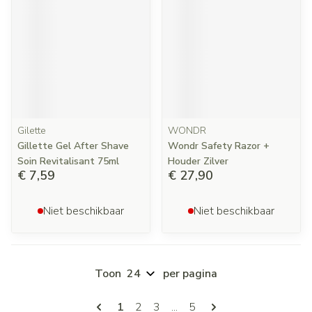
Gilette
WONDR
Gillette Gel After Shave
Wondr Safety Razor +
Soin Revitalisant 75ml
Houder Zilver
€ 7,59
€ 27,90
Niet beschikbaar
Niet beschikbaar
Toon
per pagina
Pagina's
U lees momenteel pagina
Pagina
Pagina
Pagina
1
2
3
...
5