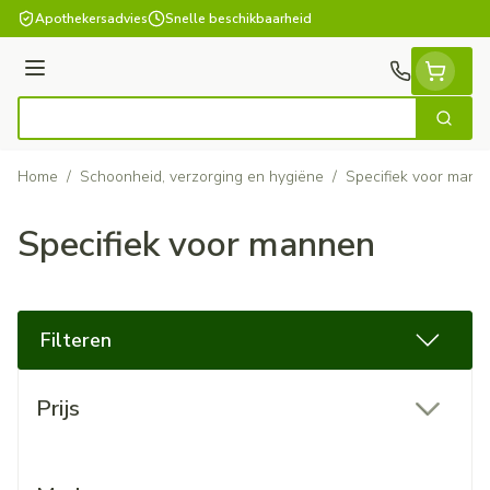
Ga naar de inhoud
Apothekersadvies
Snelle beschikbaarheid
Menu
Zoek
Product, merk, categorie...
Home
/
Schoonheid, verzorging en hygiëne
/
Specifiek voor mann
Specifiek voor mannen
Filteren
Doorgaan naar productlijst
Prijs
filter