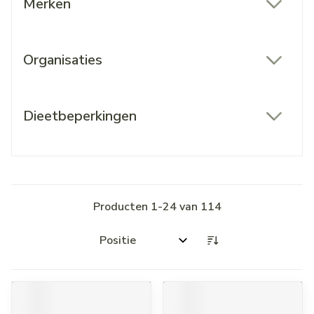
Merken
filter
Organisaties
filter
Dieetbeperkingen
filter
Producten
1
-
24
van
114
Sorteer op: