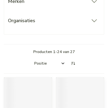
Merken
filter
Organisaties
filter
Producten
1
-
24
van
27
Sorteer op: