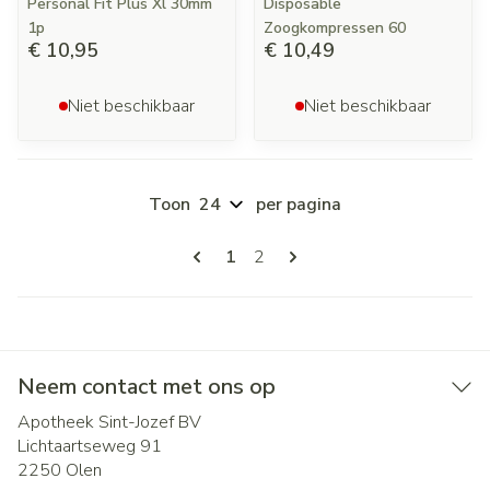
Personal Fit Plus Xl 30mm
Disposable
1p
Zoogkompressen 60
€ 10,95
€ 10,49
Niet beschikbaar
Niet beschikbaar
Toon
per pagina
Pagina's
U lees momenteel pagina
Pagina
1
2
Neem contact met ons op
Apotheek Sint-Jozef BV
Lichtaartseweg 91
2250
Olen