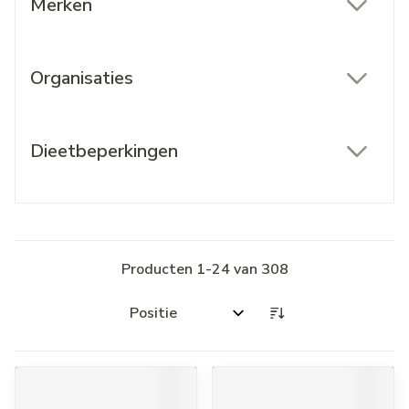
Merken
filter
Organisaties
filter
Dieetbeperkingen
filter
Producten
1
-
24
van
308
Sorteer op: