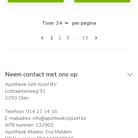
Toon
per pagina
Pagina's
U lees momenteel pagina
Pagina
Pagina
Pagina
1
2
3
...
13
Neem contact met ons op
Apotheek Sint-Jozef BV
Lichtaartseweg 91
2250
Olen
Telefoon:
014 21 14 16
E-mailadres:
info@
apotheekstjozef.be
APB nummer:
132902
Apotheek titularis:
Eva Mulders