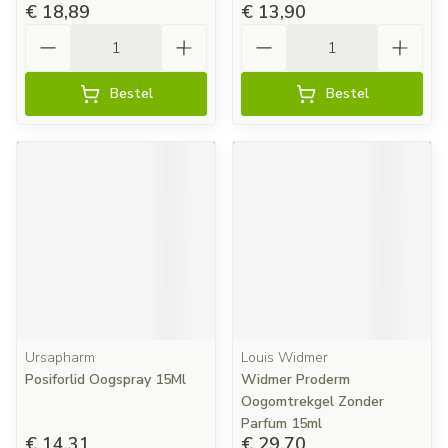
€ 18,89
€ 13,90
Aantal
Aantal
Bestel
Bestel
Ursapharm
Louis Widmer
Posiforlid Oogspray 15Ml
Widmer Proderm
Oogomtrekgel Zonder
Parfum 15ml
€ 14,31
€ 29,70