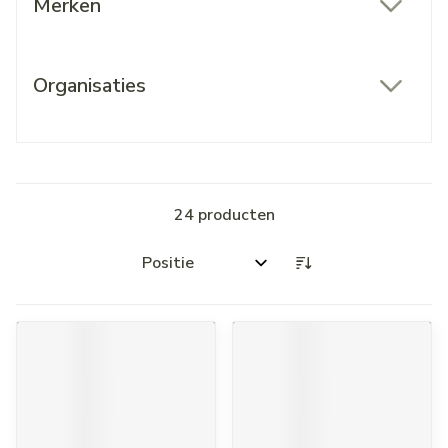
Merken
filter
Organisaties
filter
24
producten
Sorteer op: