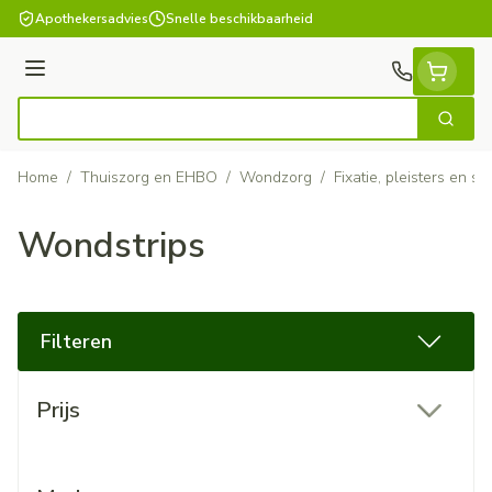
Ga naar de inhoud
Apothekersadvies
Snelle beschikbaarheid
Menu
Zoek
Product, merk, categorie...
Home
/
Thuiszorg en EHBO
/
Wondzorg
/
Fixatie, pleisters en sp
Wondstrips
Filteren
Doorgaan naar productlijst
Prijs
filter