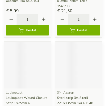
6x38mm 2x6 5400104
6,0mmx 75mm 12x 3
1541p12
€ 5,99
€ 21,50
Aantal
Aantal
Bestel
Bestel
Leukoplast
3M, Azaron
Leukoplast Wound Closure
Steri-strip 3m Steril
Strip 6x75mm 6
22,0x135mm 1x4 R1548