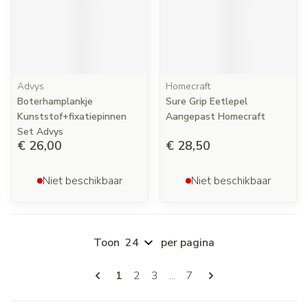
Advys
Homecraft
Boterhamplankje
Sure Grip Eetlepel
Kunststof+fixatiepinnen
Aangepast Homecraft
Set Advys
€ 26,00
€ 28,50
Niet beschikbaar
Niet beschikbaar
Toon
per pagina
Pagina's
U lees momenteel pagina
Pagina
Pagina
Pagina
1
2
3
...
7