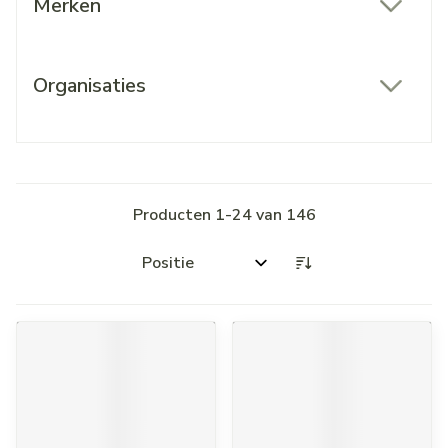
Merken
filter
Organisaties
filter
Producten
1
-
24
van
146
Sorteer op: