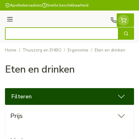
Ga naar de inhoud
Apothekersadvies
Snelle beschikbaarheid
Menu
Zoek
Product, merk, categorie...
Home
/
Thuiszorg en EHBO
/
Ergonomie
/
Eten en drinken
Eten en drinken
Filteren
Doorgaan naar productlijst
Prijs
filter