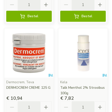
Aantal
Aantal
Bestel
Bestel
Dermocrem, Teva
Kela
DERMOCREM CREME 125 G
Talk Menthol 2% Strooibus
100g
€ 10,94
€ 7,82
Aantal
Aantal