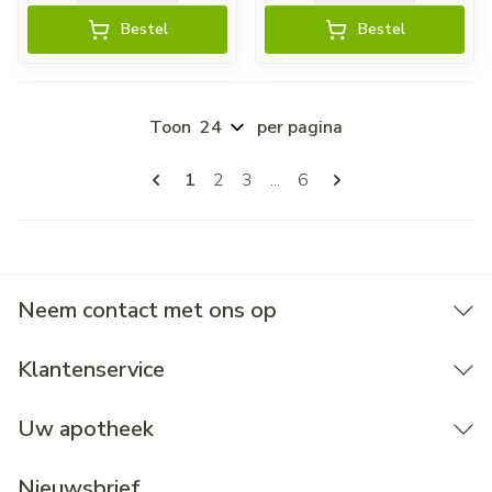
Bestel
Bestel
Toon
per pagina
Pagina's
U lees momenteel pagina
Pagina
Pagina
Pagina
1
2
3
...
6
Neem contact met ons op
Klantenservice
Uw apotheek
Nieuwsbrief