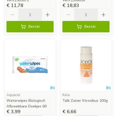
Verv.2583672
Verv.1306836
€ 11,78
€ 18,83
Aantal
Aantal
Bestel
Bestel
Aquacel
Kela
Waterwipes Biologisch
Talk Zuiver Strooibus 100g
Afbreekbare Doekjes 60
€ 3,99
€ 6,66