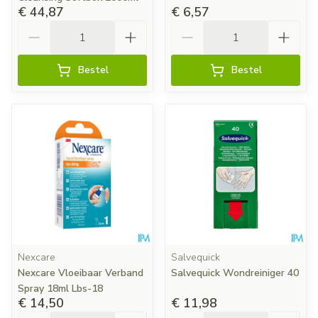
€ 44,87
€ 6,57
Aantal
Aantal
Bestel
Bestel
Nexcare
Salvequick
Nexcare Vloeibaar Verband
Salvequick Wondreiniger 40
Spray 18ml Lbs-18
€ 14,50
€ 11,98