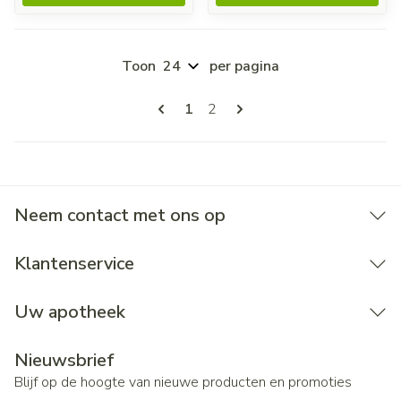
Toon
per pagina
Pagina's
U lees momenteel pagina
Pagina
1
2
Neem contact met ons op
Klantenservice
Uw apotheek
Nieuwsbrief
Blijf op de hoogte van nieuwe producten en promoties