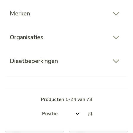
Merken
filter
Organisaties
filter
Dieetbeperkingen
filter
Producten
1
-
24
van
73
Sorteer op: