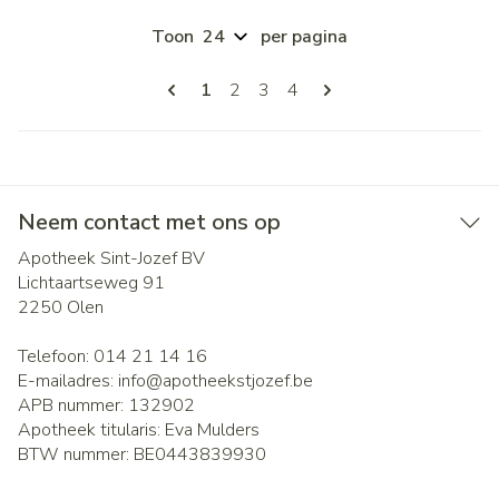
Toon
per pagina
Pagina's
U lees momenteel pagina
Pagina
Pagina
Pagina
1
2
3
4
Neem contact met ons op
Apotheek Sint-Jozef BV
Lichtaartseweg 91
2250
Olen
Telefoon:
014 21 14 16
E-mailadres:
info@
apotheekstjozef.be
APB nummer:
132902
Apotheek titularis:
Eva Mulders
BTW nummer:
BE0443839930