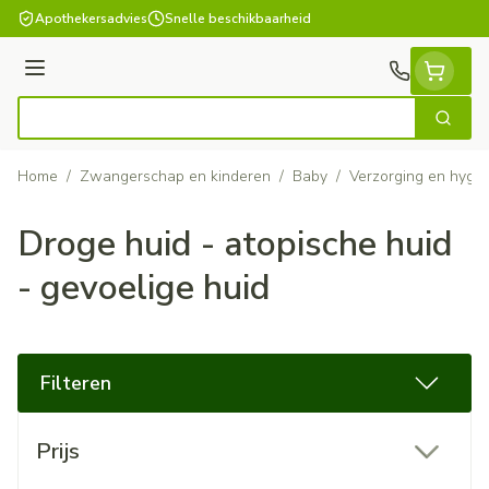
Ga naar de inhoud
Apothekersadvies
Snelle beschikbaarheid
Menu
Zoek
Product, merk, categorie...
Home
/
Zwangerschap en kinderen
/
Baby
/
Verzorging en hygi
Droge huid - atopische huid
- gevoelige huid
Filteren
Doorgaan naar productlijst
Prijs
filter