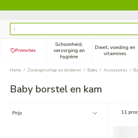
Ga naar de inhoud
Product, merk, categorie...
Schoonheid,
Dieet, voeding en
verzorging en
Promoties
Toon submenu voor Schoonheid
Toon subm
vitamines
hygiëne
Home
/
Zwangerschap en kinderen
/
Baby
/
Accessoires
/
Ba
Baby borstel en kam
Doorgaan naar productlijst
11
pro
Prijs
filter