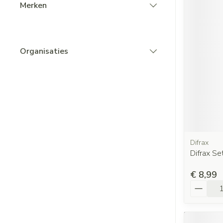
Merken
filter
Organisaties
filter
Difrax
Difrax Se
€ 8,99
Aantal