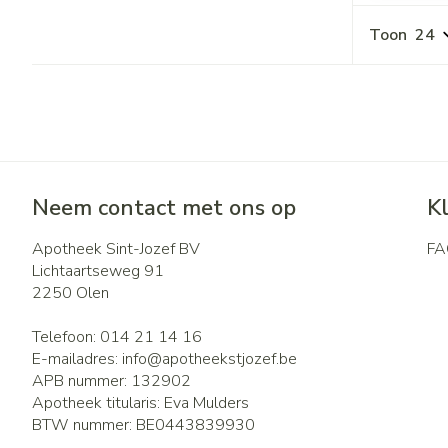
Toon
Neem contact met ons op
K
Apotheek Sint-Jozef BV
FA
Lichtaartseweg 91
2250
Olen
Telefoon:
014 21 14 16
E-mailadres:
info@
apotheekstjozef.be
APB nummer:
132902
Apotheek titularis:
Eva Mulders
BTW nummer:
BE0443839930