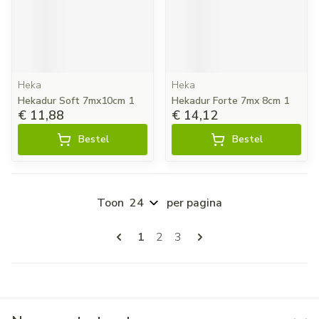
Heka
Heka
Hekadur Soft 7mx10cm 1
Hekadur Forte 7mx 8cm 1
€ 11,88
€ 14,12
Bestel
Bestel
Toon
per pagina
Pagina's
U lees momenteel pagina
Pagina
Pagina
1
2
3