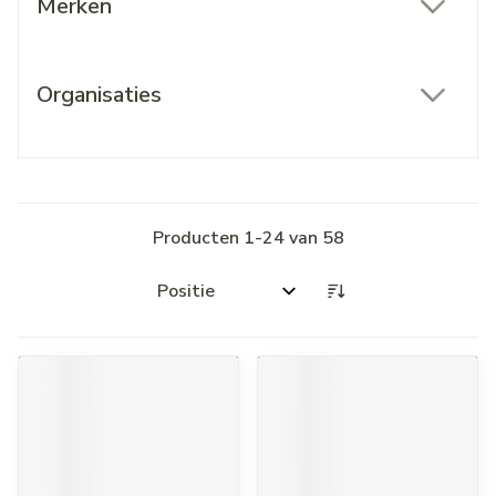
Merken
filter
Organisaties
filter
Producten
1
-
24
van
58
Sorteer op: