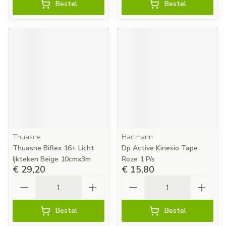
Bestel
Bestel
Thuasne
Hartmann
Thuasne Biflex 16+ Licht
Dp Active Kinesio Tape
Ijkteken Beige 10cmx3m
Roze 1 P/s
€ 29,20
€ 15,80
Aantal
Aantal
Bestel
Bestel