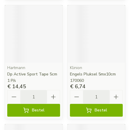
Hartmann
Klinion
Dp Active Sport Tape 5cm
Engels Pluksel 5mx10cm
1 P/s
170060
€ 14,45
€ 6,74
Aantal
Aantal
Bestel
Bestel