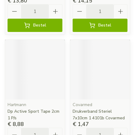
€ 13,80
€ 14,15
Aantal
Aantal
Bestel
Bestel
Hartmann
Covarmed
Dp Active Sport Tape 2cm
Drukverband Steriel
1 P/s
7x10cm 1 4101b Covarmed
€ 8,88
€ 1,47
Aantal
Aantal