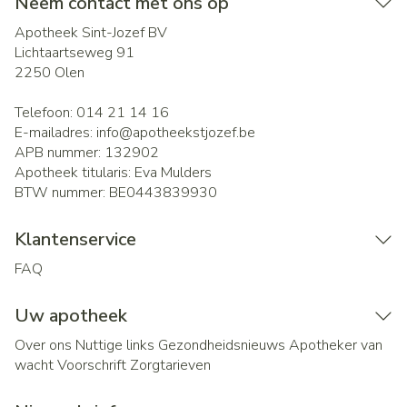
Neem contact met ons op
Apotheek Sint-Jozef BV
Lichtaartseweg 91
2250
Olen
Telefoon:
014 21 14 16
E-mailadres:
info@
apotheekstjozef.be
APB nummer:
132902
Apotheek titularis:
Eva Mulders
BTW nummer:
BE0443839930
Klantenservice
FAQ
Uw apotheek
Over ons
Nuttige links
Gezondheidsnieuws
Apotheker van
wacht
Voorschrift
Zorgtarieven