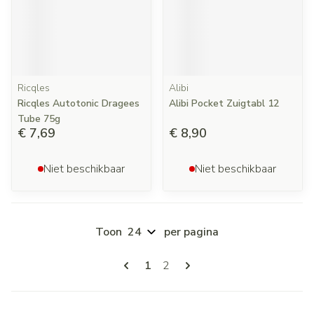
Ricqles
Alibi
Ricqles Autotonic Dragees
Alibi Pocket Zuigtabl 12
Tube 75g
€ 7,69
€ 8,90
Niet beschikbaar
Niet beschikbaar
Toon
per pagina
Pagina's
U lees momenteel pagina
Pagina
1
2