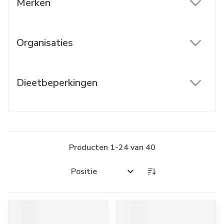
Merken
filter
Organisaties
filter
Dieetbeperkingen
filter
Producten
1
-
24
van
40
Sorteer op: