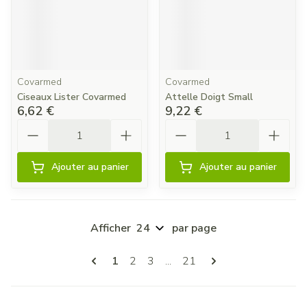
Covarmed
Covarmed
Ciseaux Lister Covarmed
Attelle Doigt Small
6,62 €
9,22 €
Quantité
Quantité
Ajouter au panier
Ajouter au panier
Afficher
par page
Pages
Vous lisez actuellement la page
Page
Page
Page
1
2
3
...
21