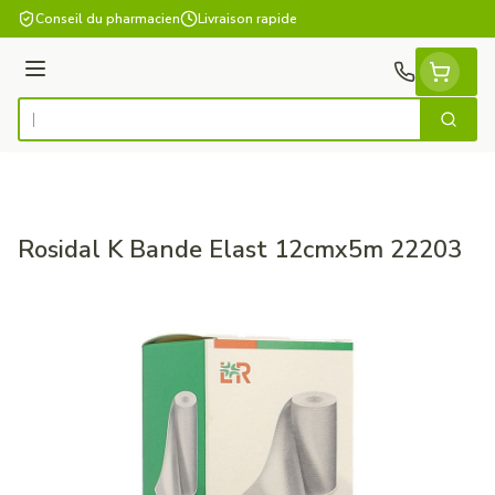
Aller au contenu
Conseil du pharmacien
Livraison rapide
Menu
Cherch
Rechercher
Rosidal K Bande Elast 12cmx5m 22203