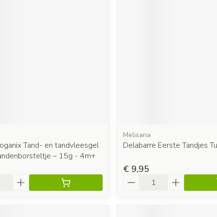
Melisana
oganix Tand- en tandvleesgel
Delabarre Eerste Tandjes T
andenborsteltje – 15g - 4m+
€ 9,95
Aantal