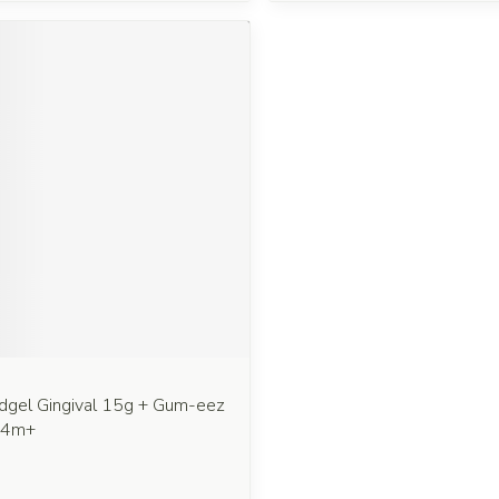
dgel Gingival 15g + Gum-eez
r 4m+