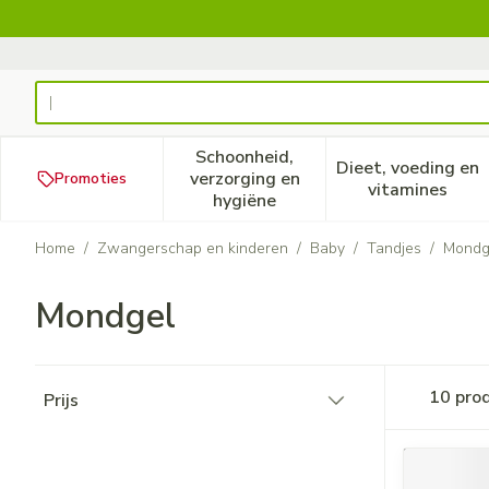
Ga naar de inhoud
Product, merk, categorie...
Schoonheid,
Dieet, voeding en
verzorging en
Promoties
Toon submenu voor Schoonheid
Toon subm
vitamines
hygiëne
Home
/
Zwangerschap en kinderen
/
Baby
/
Tandjes
/
Mondg
Mondgel
Doorgaan naar productlijst
10
pro
Prijs
filter