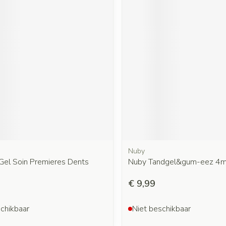
Nuby
Gel Soin Premieres Dents
Nuby Tandgel&gum-eez 4
€ 9,99
chikbaar
Niet beschikbaar