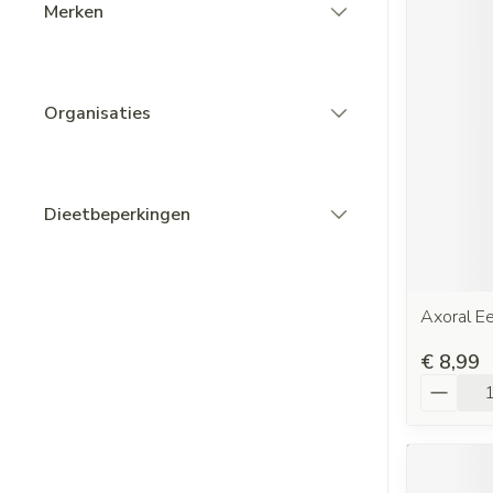
Merken
filter
Organisaties
filter
Dieetbeperkingen
filter
Axoral E
€ 8,99
Aantal