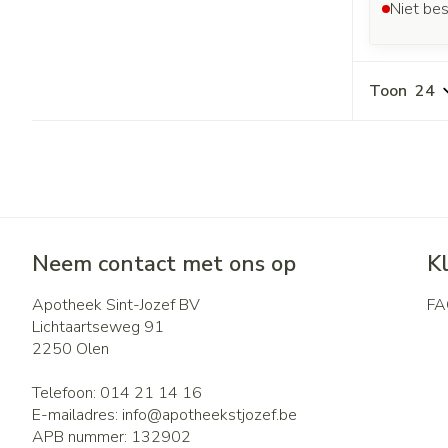
Niet bes
Toon
Neem contact met ons op
K
Apotheek Sint-Jozef BV
FA
Lichtaartseweg 91
2250
Olen
Telefoon:
014 21 14 16
E-mailadres:
info@
apotheekstjozef.be
APB nummer:
132902