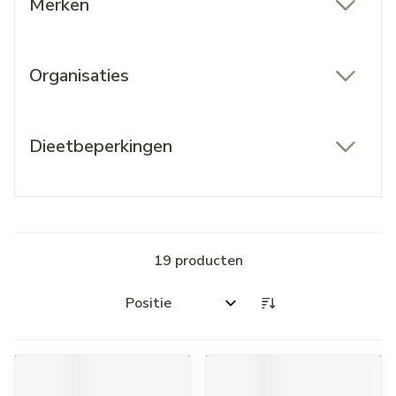
Merken
filter
Organisaties
filter
Dieetbeperkingen
filter
19
producten
Sorteer op: