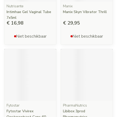
Nutrisante
Manix
Intimhae Gel Vaginal Tube
Manix Skyn Vibrator Thrill
7x5ml
€ 16,98
€ 29,95
Niet beschikbaar
Niet beschikbaar
Fytostar
PharmaNutrics
Fytostar Vivirex
Libibox 3prod
Oesterextract Caps 60
Pharmanutrics