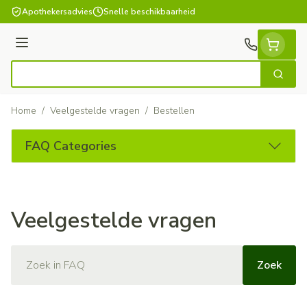
Ga naar de inhoud
Apothekersadvies
Snelle beschikbaarheid
Menu
Zoek
Product, merk, categorie...
Home
/
Veelgestelde vragen
/
Bestellen
FAQ Categories
Veelgestelde vragen
Zoek
Zoek