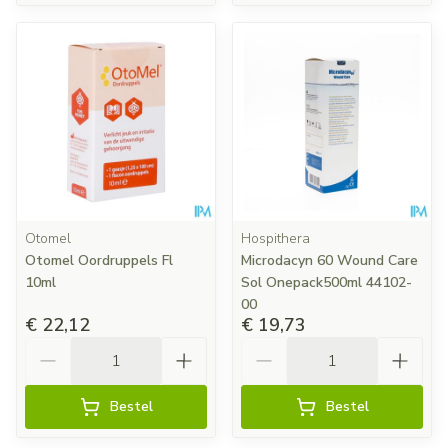
Otomel
Hospithera
Otomel Oordruppels Fl
Microdacyn 60 Wound Care
10ml
Sol Onepack500ml 44102-
00
€ 22,12
€ 19,73
Aantal
Aantal
Bestel
Bestel