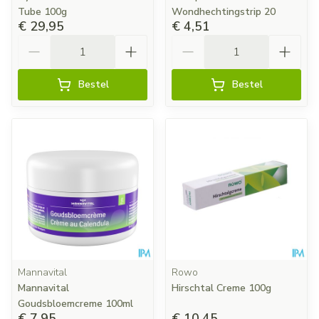
Tube 100g
Wondhechtingstrip 20
€ 29,95
€ 4,51
Aantal
Aantal
Bestel
Bestel
Mannavital
Rowo
Mannavital
Hirschtal Creme 100g
Goudsbloemcreme 100ml
€ 7,95
€ 10,45